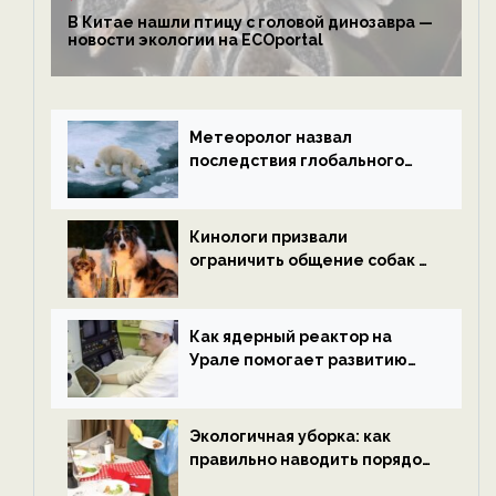
В Китае нашли птицу с головой динозавра —
новости экологии на ECOportal
Метеоролог назвал
последствия глобального
потепления к концу века —
новости экологии на
ECOportal
Кинологи призвали
ограничить общение собак с
нетрезвыми гостями —
новости экологии на
ECOportal
Как ядерный реактор на
Урале помогает развитию
водородной энергетики —
новости экологии на
ECOportal
Экологичная уборка: как
правильно наводить порядок
после Нового года — новости