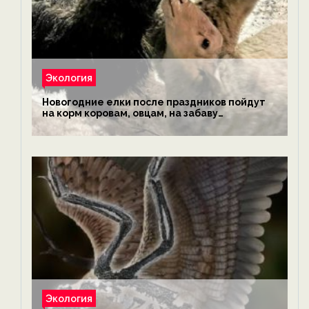
Экология
Новогодние елки после праздников пойдут
на корм коровам, овцам, на забаву
обезьянам, львам и леопардам — новости
экологии на ECOportal
Экология