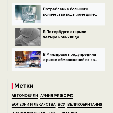
экологии на ECOportal
Потребление большого
количества воды замедляет
старение — новости
экологии на ECOportal
В Петербурге открыли
четыре новых вида
микроскопических
беспозвоночных — новости
экологии на ECOportal
В Минздраве предупредили
о риске обморожений из-за
алкоголя — новости экологии
на ECOportal
Метки
АВТОМОБИЛИ
АРМИЯ РФ (ВС РФ)
БОЛЕЗНИ И ЛЕКАРСТВА
ВСУ
ВЕЛИКОБРИТАНИЯ