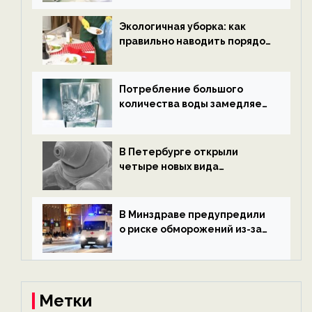
новости экологии на
ECOportal
Экологичная уборка: как
правильно наводить порядок
после Нового года — новости
экологии на ECOportal
Потребление большого
количества воды замедляет
старение — новости
экологии на ECOportal
В Петербурге открыли
четыре новых вида
микроскопических
беспозвоночных — новости
экологии на ECOportal
В Минздраве предупредили
о риске обморожений из-за
алкоголя — новости экологии
на ECOportal
Метки