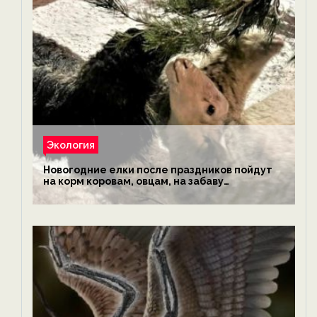
Экология
Новогодние елки после праздников пойдут
на корм коровам, овцам, на забаву
обезьянам, львам и леопардам — новости
экологии на ECOportal