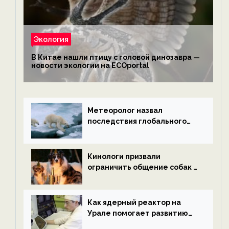
Экология
В Китае нашли птицу с головой динозавра —
новости экологии на ECOportal
Метеоролог назвал
последствия глобального
потепления к концу века —
новости экологии на
ECOportal
Кинологи призвали
ограничить общение собак с
нетрезвыми гостями —
новости экологии на
ECOportal
Как ядерный реактор на
Урале помогает развитию
водородной энергетики —