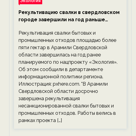
Экология
Рекультивацию свалки в свердловском
городе завершили на год раньше
планируемого срока — новости
Рекультивация свалки бытовых и
экологии на ECOportal
промышленных отходов площадью более
пяти гектар в Арамили Свердловской
области завершилась на год ранее
планируемого по нацпроекту «Экология».
Об этом сообщили в департаменте
информационной политики региона.
Иллюстрация: pxhere.com. "В Арамили
Свердловской области досрочно
завершена рекультивация
несанкционированной свалки бытовых и
промышленных отходов. Работы велись в
рамках проекта […]