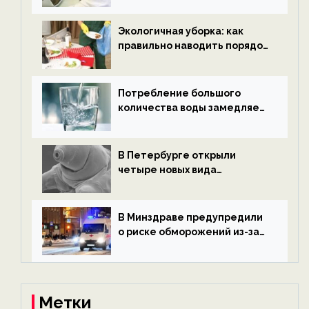
новости экологии на
ECOportal
Экологичная уборка: как
правильно наводить порядок
после Нового года — новости
экологии на ECOportal
Потребление большого
количества воды замедляет
старение — новости
экологии на ECOportal
В Петербурге открыли
четыре новых вида
микроскопических
беспозвоночных — новости
экологии на ECOportal
В Минздраве предупредили
о риске обморожений из-за
алкоголя — новости экологии
на ECOportal
Метки