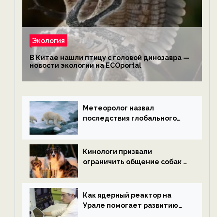
Экология
В Китае нашли птицу с головой динозавра —
новости экологии на ECOportal
Метеоролог назвал
последствия глобального
потепления к концу века —
новости экологии на
ECOportal
Кинологи призвали
ограничить общение собак с
нетрезвыми гостями —
новости экологии на
ECOportal
Как ядерный реактор на
Урале помогает развитию
водородной энергетики —