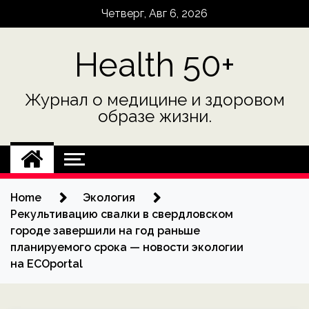
Skip
Четверг, Авг 6, 2026
to
content
Health 50+
Журнал о медицине и здоровом
образе жизни.
Home
Экология
Рекультивацию свалки в свердловском
городе завершили на год раньше
планируемого срока — новости экологии
на ECOportal