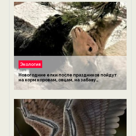
Экология
Новогодние елки после праздников пойдут
на корм коровам, овцам, на забаву
обезьянам, львам и леопардам — новости
экологии на ECOportal