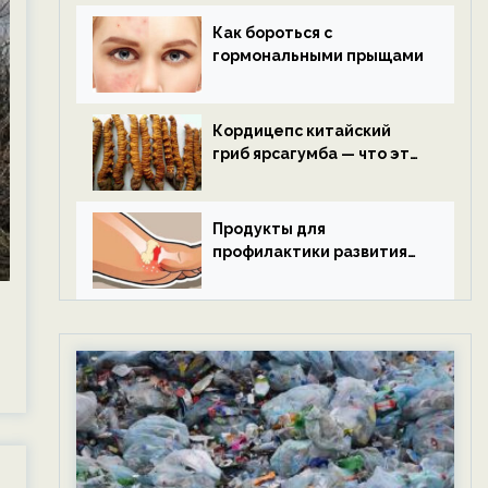
Как бороться с
гормональными прыщами
Кордицепс китайский
гриб ярсагумба — что это
такое?
Продукты для
профилактики развития
подагры.