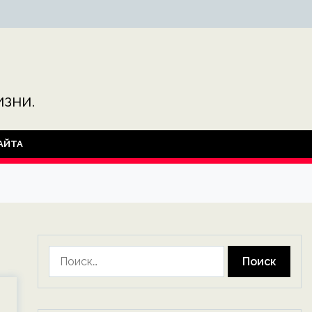
зни.
АЙТА
Найти: