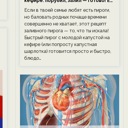
кефире: порубил, залил — готово! Ем,
не тревожась о фигуре!
Если в твоей семье любят есть пироги,
но баловать родных почаще времени
совершенно не хватает, этот рецепт
заливного пирога — то, что ты искала!
Быстрый пирог с молодой капустой на
кефире (или попросту капустная
шарлотка) готовится просто и быстро,
блюдо…