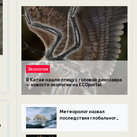
Экология
В Китае нашли птицу с головой динозавра
— новости экологии на ECOportal
Метеоролог назвал
последствия глобального
Р
потепления к концу века
— новости экологии на