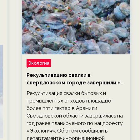
Экология
Рекультивацию свалки в
свердловском городе завершили на
год раньше планируемого срока —
Рекультивация свалки бытовых и
новости экологии на ECOportal
промышленных отходов площадью
более пяти гектар в Арамили
Свердловской области завершилась на
год ранее планируемого по нацпроекту
«Экология». Об этом сообщили в
департаменте информационной