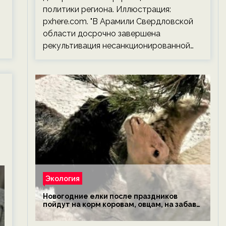
политики региона. Иллюстрация:
pxhere.com. "В Арамили Свердловской
области досрочно завершена
рекультивация несанкционированной…
Экология
Новогодние елки после праздников
пойдут на корм коровам, овцам, на забаву
обезьянам, львам и леопардам — новости
экологии на ECOportal