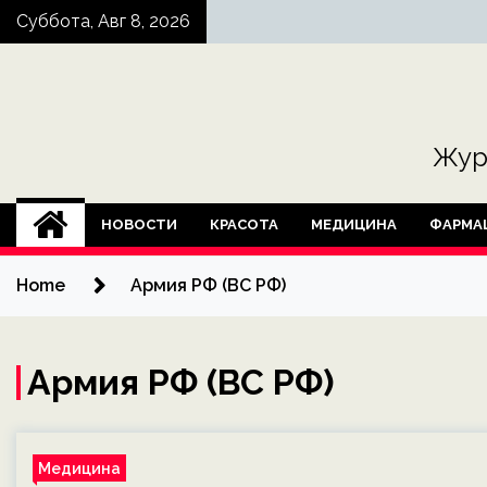
Skip
Суббота, Авг 8, 2026
to
content
Жур
НОВОСТИ
КРАСОТА
МЕДИЦИНА
ФАРМА
Home
Армия РФ (ВС РФ)
Армия РФ (ВС РФ)
Медицина