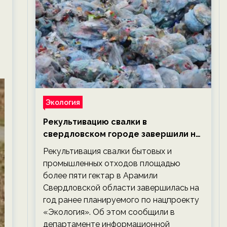
Экология
Рекультивацию свалки в
свердловском городе завершили на
год раньше планируемого срока —
Рекультивация свалки бытовых и
новости экологии на ECOportal
промышленных отходов площадью
более пяти гектар в Арамили
Свердловской области завершилась на
год ранее планируемого по нацпроекту
«Экология». Об этом сообщили в
департаменте информационной