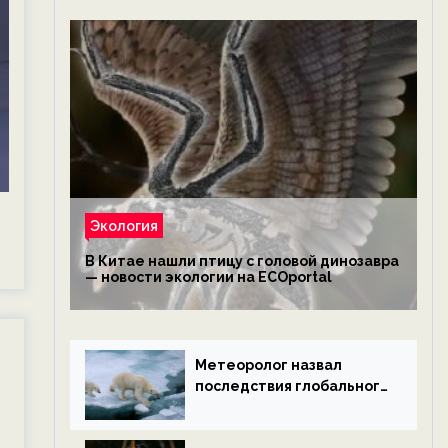
Экология
В Китае нашли птицу с головой динозавра
— новости экологии на ECOportal
Метеоролог назвал
последствия глобального
потепления к концу века
— новости экологии на