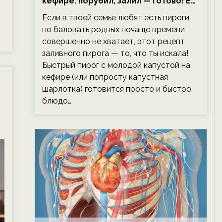
кефире: порубил, залил — готово! Ем,
не тревожась о фигуре!
Если в твоей семье любят есть пироги,
но баловать родных почаще времени
совершенно не хватает, этот рецепт
заливного пирога — то, что ты искала!
Быстрый пирог с молодой капустой на
кефире (или попросту капустная
шарлотка) готовится просто и быстро,
блюдо…