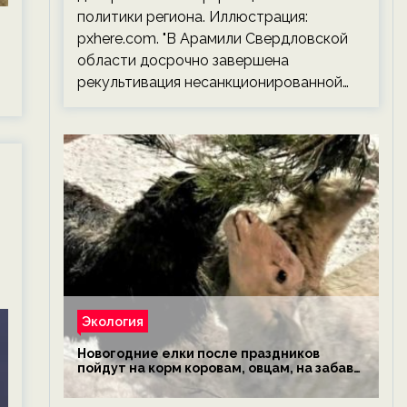
политики региона. Иллюстрация:
pxhere.com. "В Арамили Свердловской
области досрочно завершена
рекультивация несанкционированной…
Экология
Новогодние елки после праздников
пойдут на корм коровам, овцам, на забаву
обезьянам, львам и леопардам — новости
экологии на ECOportal