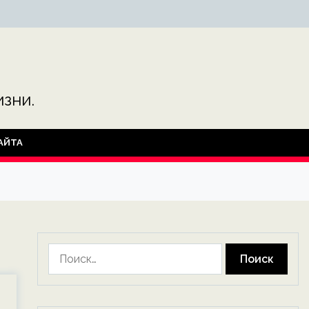
зни.
АЙТА
Найти: