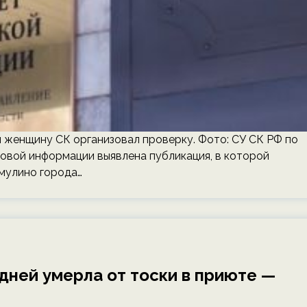
 женщину СК организовал проверку. Фото: СУ СК РФ по
совой информации выявлена публикация, в которой
амулино города…
 дней умерла от тоски в приюте —