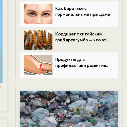
Как бороться с
гормональными прыщами
Кордицепс китайский
гриб ярсагумба — что это
такое?
Продукты для
профилактики развития
подагры.
а