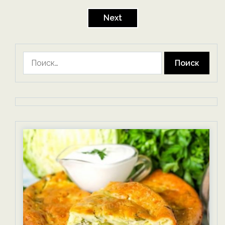
Пагинация
записей
Next
Найти: