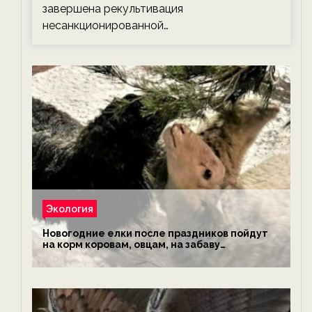
завершена рекультивация
несанкционированной…
Экология
Новогодние елки после праздников пойдут
на корм коровам, овцам, на забаву
обезьянам, львам и леопардам — новости
экологии на ECOportal