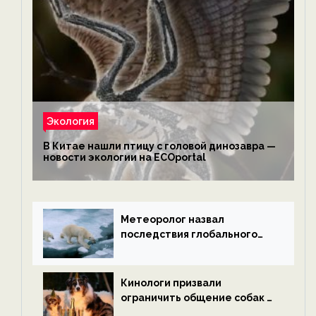
Экология
В Китае нашли птицу с головой динозавра —
новости экологии на ECOportal
Метеоролог назвал
последствия глобального
потепления к концу века —
новости экологии на
ECOportal
Кинологи призвали
ограничить общение собак с
нетрезвыми гостями —