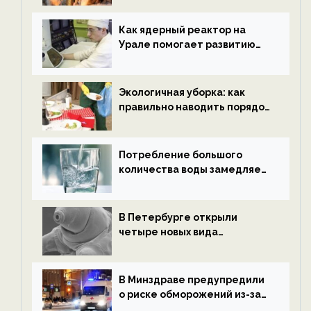
новости экологии на
ECOportal
Как ядерный реактор на
Урале помогает развитию
водородной энергетики —
новости экологии на
ECOportal
Экологичная уборка: как
правильно наводить порядок
после Нового года — новости
экологии на ECOportal
Потребление большого
количества воды замедляет
старение — новости
экологии на ECOportal
В Петербурге открыли
четыре новых вида
микроскопических
беспозвоночных — новости
экологии на ECOportal
В Минздраве предупредили
о риске обморожений из-за
алкоголя — новости экологии