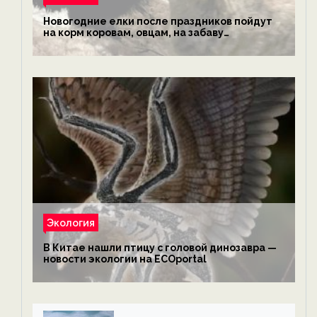
Новогодние елки после праздников пойдут
на корм коровам, овцам, на забаву
обезьянам, львам и леопардам — новости
экологии на ECOportal
Экология
В Китае нашли птицу с головой динозавра —
новости экологии на ECOportal