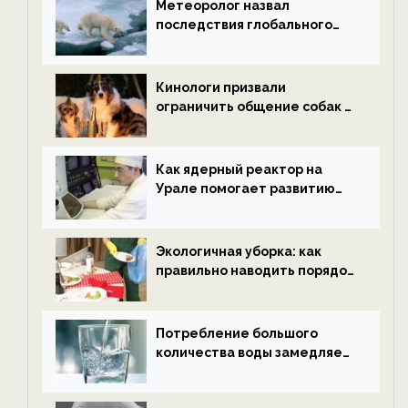
Метеоролог назвал
последствия глобального
потепления к концу века —
новости экологии на
ECOportal
Кинологи призвали
ограничить общение собак с
нетрезвыми гостями —
новости экологии на
ECOportal
Как ядерный реактор на
Урале помогает развитию
водородной энергетики —
новости экологии на
ECOportal
Экологичная уборка: как
правильно наводить порядок
после Нового года — новости
экологии на ECOportal
Потребление большого
количества воды замедляет
старение — новости
экологии на ECOportal