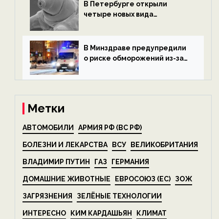
В Петербурге открыли
четыре новых вида
микроскопических
беспозвоночных — новости
экологии на ECOportal
В Минздраве предупредили
о риске обморожений из-за
алкоголя — новости экологии
на ECOportal
Метки
АВТОМОБИЛИ
АРМИЯ РФ (ВС РФ)
БОЛЕЗНИ И ЛЕКАРСТВА
ВСУ
ВЕЛИКОБРИТАНИЯ
ВЛАДИМИР ПУТИН
ГАЗ
ГЕРМАНИЯ
ДОМАШНИЕ ЖИВОТНЫЕ
ЕВРОСОЮЗ (ЕС)
ЗОЖ
ЗАГРЯЗНЕНИЯ
ЗЕЛЁНЫЕ ТЕХНОЛОГИИ
ИНТЕРЕСНО
КИМ КАРДАШЬЯН
КЛИМАТ