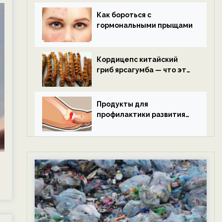
Как бороться с
гормональными прыщами
Кордицепс китайский
гриб ярсагумба — что это
такое?
Продукты для
профилактики развития
подагры.