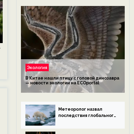
,
Экология
В Китае нашли птицу с головой динозавра
— новости экологии на ECOportal
Метеоролог назвал
последствия глобального
потепления к концу века
— новости экологии на