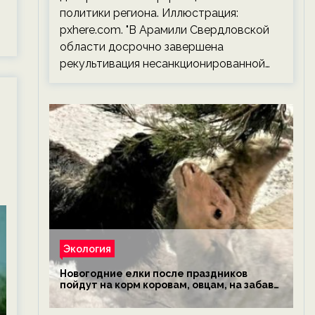
политики региона. Иллюстрация:
pxhere.com. "В Арамили Свердловской
области досрочно завершена
рекультивация несанкционированной…
Экология
Новогодние елки после праздников
пойдут на корм коровам, овцам, на забаву
обезьянам, львам и леопардам — новости
экологии на ECOportal