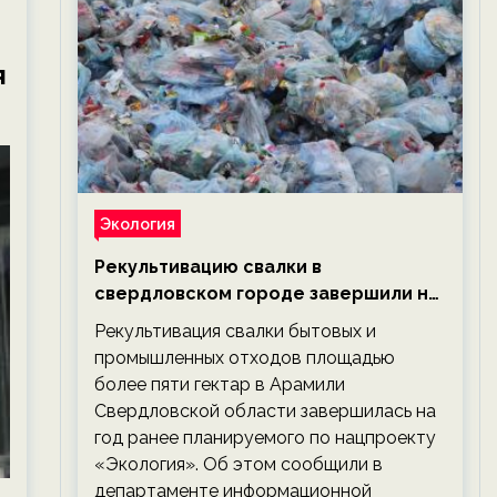
я
Экология
Рекультивацию свалки в
свердловском городе завершили на
год раньше планируемого срока —
Рекультивация свалки бытовых и
новости экологии на ECOportal
промышленных отходов площадью
более пяти гектар в Арамили
Свердловской области завершилась на
год ранее планируемого по нацпроекту
«Экология». Об этом сообщили в
департаменте информационной