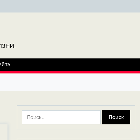
зни.
АЙТА
Найти: