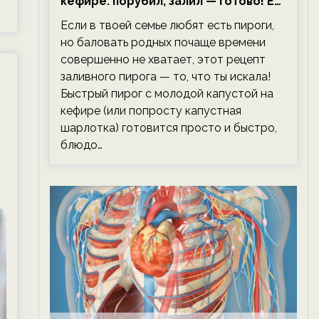
кефире: порубил, залил — готово! Ем,
не тревожась о фигуре!
Если в твоей семье любят есть пироги,
но баловать родных почаще времени
совершенно не хватает, этот рецепт
заливного пирога — то, что ты искала!
Быстрый пирог с молодой капустой на
кефире (или попросту капустная
шарлотка) готовится просто и быстро,
блюдо…