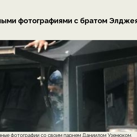
ными фотографиями с братом Элдже
нные фотографии со своим парнем Даниилом Узенюком,