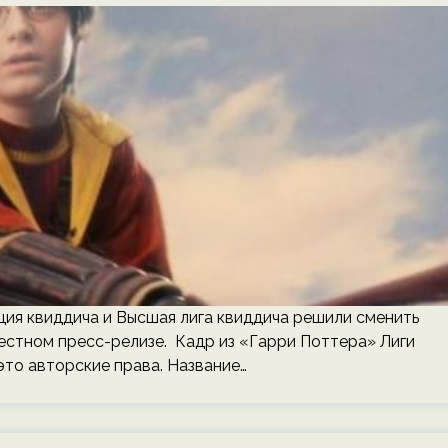
ция квиддича и Высшая лига квиддича решили сменить
естном пресс-релизе. Кадр из «Гарри Поттера» Лиги
это авторские права. Название…