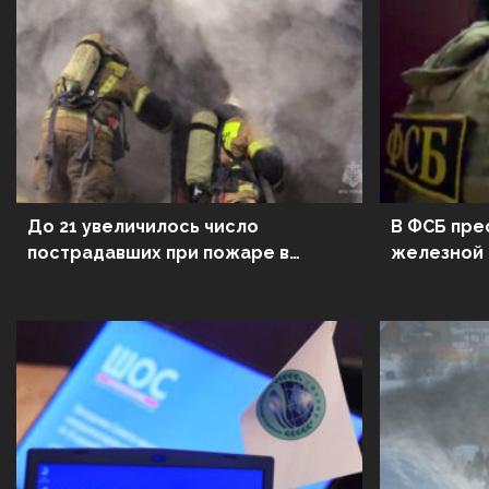
До 21 увеличилось число
В ФСБ пре
пострадавших при пожаре в
железной 
жилом доме в Чебоксарах
области