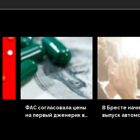
ФАС согласовала цены
В Бресте нач
на первый дженерик в
выпуск автом
РФ
рамках МНН
скорой медиц
с
«деферазирокс»
помощи для р
ым
Республики Б