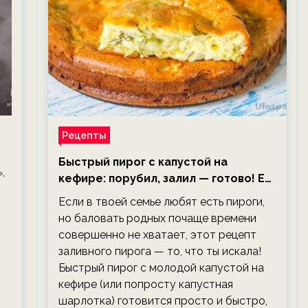
Рецепты
Быстрый пирог с капустой на
.
кефире: порубил, залил — готово! Ем,
не тревожась о фигуре!
Если в твоей семье любят есть пироги,
но баловать родных почаще времени
совершенно не хватает, этот рецепт
заливного пирога — то, что ты искала!
Быстрый пирог с молодой капустой на
кефире (или попросту капустная
шарлотка) готовится просто и быстро,