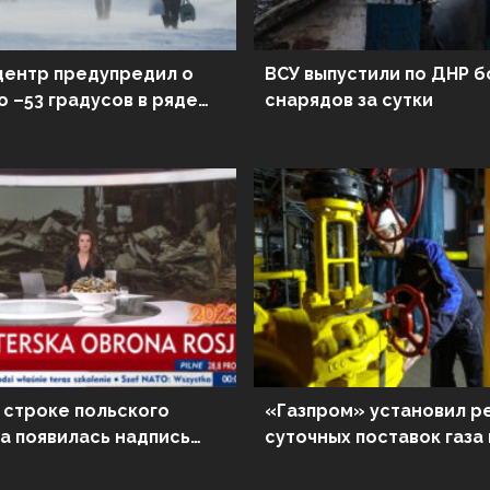
ентр предупредил о
ВСУ выпустили по ДНР б
 –53 градусов в ряде
снарядов за сутки
РФ
 строке польского
«Газпром» установил р
а появилась надпись
суточных поставок газа 
кая оборона России»