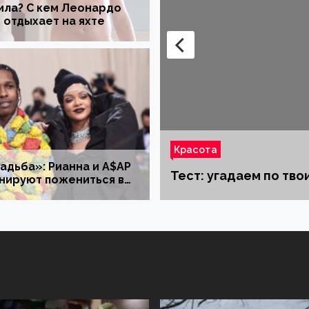
ила? С кем Леонардо
отдыхает на яхте
Красота
адьба»: Рианна и A$AP
 сколько тебе лет
Топ новых фильмов 
нируют пожениться в