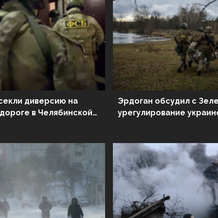
секли диверсию на
Эрдоган обсудил с Зел
дороге в Челябинской
урегулирование украин
кризиса