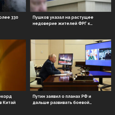
олее 330
Пушков указал на растущее
недоверие жителей ФРГ к
властям республики
екорд
Путин заявил о планах РФ и
в Китай
дальше развивать боевой
потенциал ВС