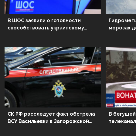
В ШОС заявили о готовности
Гидрометц
способствовать украинскому
морозах до
урегулированию
регионов 
СК РФ расследует факт обстрела
В бегущей
ВСУ Васильевки в Запорожской
телеканал
области
«Героичес