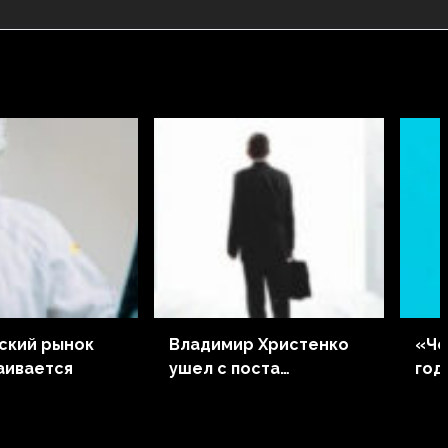
ский рынок
Владимир Христенко
«Че
аивается
ушел с поста
год
президента «Нанолек»
млр
док