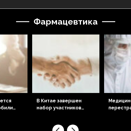
Фармацевтика
нется
В Китае завершен
Медицин
обили
набор участников
перестр
инской
клинических
ынка
исследований
еларусь.
оригинального