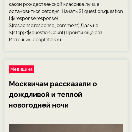
какой рождественской классике лучше
остановиться сегодня. Начать ${ question.question
} ${response.response}
${response.response_comment} Дальше
${step}/${questionCount} Пройти еще раз
Источник:
peopletalk.ru
…
Медицина
Москвичам рассказали о
дождливой и теплой
новогодней ночи