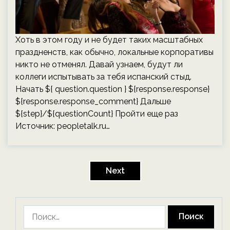
Хоть в этом году и не будет таких масштабных
праздненств, как обычно, локальные корпоративы
никто не отменял. Давай узнаем, будут ли
коллеги испытывать за тебя испанский стыд.
Начать ${ question.question } ${response.response}
${response.response_comment} Дальше
${step}/${questionCount} Пройти еще раз
Источник:
peopletalk.ru
…
Пагинация
записей
Next
Найти: