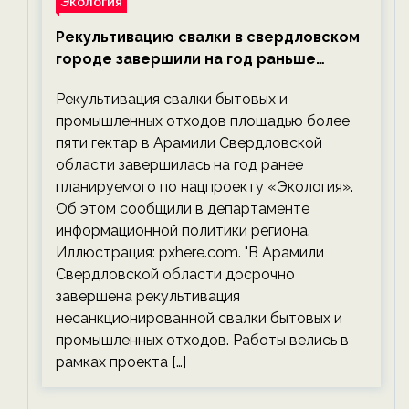
Экология
Рекультивацию свалки в свердловском
городе завершили на год раньше
планируемого срока — новости
Рекультивация свалки бытовых и
экологии на ECOportal
промышленных отходов площадью более
пяти гектар в Арамили Свердловской
области завершилась на год ранее
планируемого по нацпроекту «Экология».
Об этом сообщили в департаменте
информационной политики региона.
Иллюстрация: pxhere.com. "В Арамили
Свердловской области досрочно
завершена рекультивация
несанкционированной свалки бытовых и
промышленных отходов. Работы велись в
рамках проекта […]