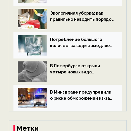
новости экологии на
ECOportal
Экологичная уборка: как
правильно наводить порядок
после Нового года — новости
экологии на ECOportal
Потребление большого
количества воды замедляет
старение — новости
экологии на ECOportal
В Петербурге открыли
четыре новых вида
микроскопических
беспозвоночных — новости
экологии на ECOportal
В Минздраве предупредили
о риске обморожений из-за
алкоголя — новости экологии
на ECOportal
Метки