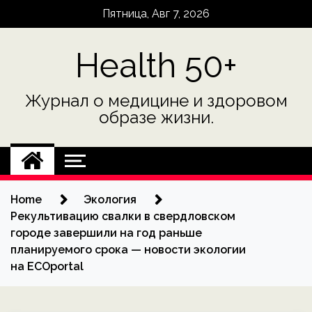
Skip
Пятница, Авг 7, 2026
to
content
Health 50+
Журнал о медицине и здоровом
образе жизни.
Home
Экология
Рекультивацию свалки в свердловском
городе завершили на год раньше
планируемого срока — новости экологии
на ECOportal