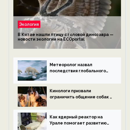
Экология
В Китае нашли птицу с головой динозавра —
новости экологии на ECOportal
Метеоролог назвал
последствия глобального
потепления к концу века —
новости экологии на
ECOportal
Кинологи призвали
ограничить общение собак с
нетрезвыми гостями —
новости экологии на
ECOportal
Как ядерный реактор на
Урале помогает развитию
водородной энергетики —