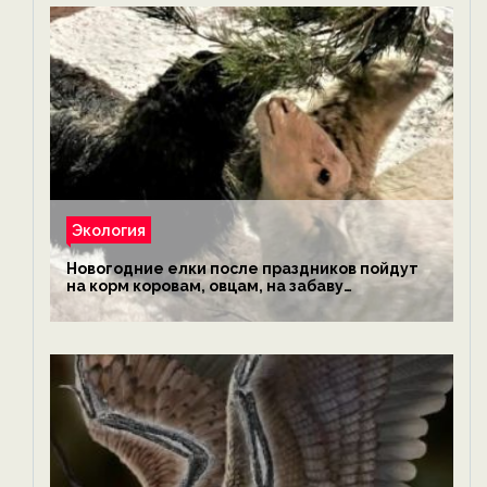
Экология
Новогодние елки после праздников пойдут
на корм коровам, овцам, на забаву
обезьянам, львам и леопардам — новости
экологии на ECOportal