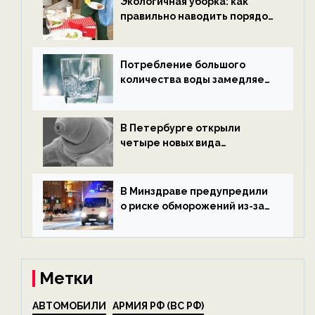
Экологичная уборка: как
правильно наводить порядок
после Нового года — новости
экологии на ECOportal
Потребление большого
количества воды замедляет
старение — новости
экологии на ECOportal
В Петербурге открыли
четыре новых вида
микроскопических
беспозвоночных — новости
экологии на ECOportal
В Минздраве предупредили
о риске обморожений из-за
алкоголя — новости экологии
на ECOportal
Метки
АВТОМОБИЛИ
АРМИЯ РФ (ВС РФ)