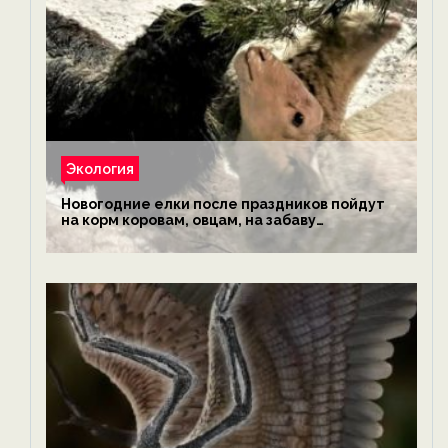
Экология
Новогодние елки после праздников пойдут
на корм коровам, овцам, на забаву
обезьянам, львам и леопардам — новости
экологии на ECOportal