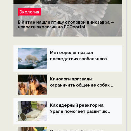
Экология
В Китае нашли птицу с головой динозавра —
новости экологии на ECOportal
Метеоролог назвал
последствия глобального
потепления к концу века —
новости экологии на
ECOportal
Кинологи призвали
ограничить общение собак с
нетрезвыми гостями —
новости экологии на
ECOportal
Как ядерный реактор на
Урале помогает развитию
водородной энергетики —
новости экологии на
ECOportal