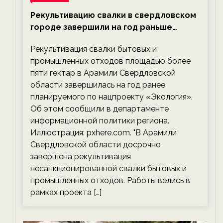
Рекультивацию свалки в свердловском
городе завершили на год раньше
планируемого срока — новости
Рекультивация свалки бытовых и
экологии на ECOportal
промышленных отходов площадью более
пяти гектар в Арамили Свердловской
области завершилась на год ранее
планируемого по нацпроекту «Экология».
Об этом сообщили в департаменте
информационной политики региона.
Иллюстрация: pxhere.com. "В Арамили
Свердловской области досрочно
завершена рекультивация
несанкционированной свалки бытовых и
промышленных отходов. Работы велись в
рамках проекта […]