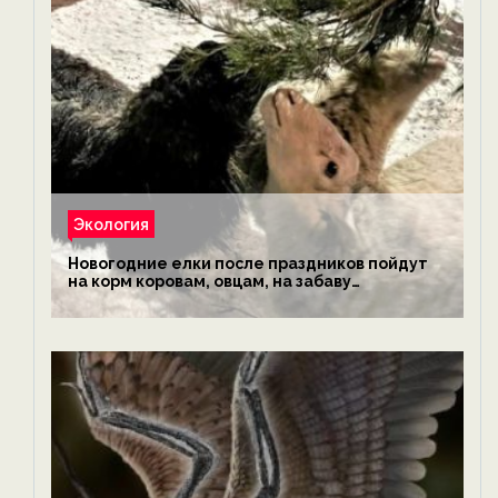
Экология
Новогодние елки после праздников пойдут
на корм коровам, овцам, на забаву
обезьянам, львам и леопардам — новости
экологии на ECOportal