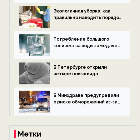
новости экологии на
ECOportal
Экологичная уборка: как
правильно наводить порядок
после Нового года — новости
экологии на ECOportal
Потребление большого
количества воды замедляет
старение — новости
экологии на ECOportal
В Петербурге открыли
четыре новых вида
микроскопических
беспозвоночных — новости
экологии на ECOportal
В Минздраве предупредили
о риске обморожений из-за
алкоголя — новости экологии
на ECOportal
Метки