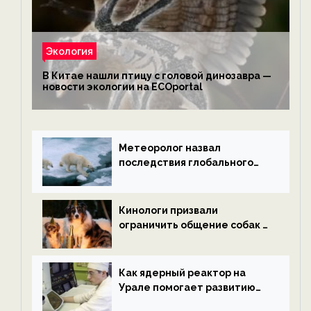
Экология
В Китае нашли птицу с головой динозавра —
новости экологии на ECOportal
Метеоролог назвал
последствия глобального
потепления к концу века —
новости экологии на
ECOportal
Кинологи призвали
ограничить общение собак с
нетрезвыми гостями —
новости экологии на
ECOportal
Как ядерный реактор на
Урале помогает развитию
водородной энергетики —