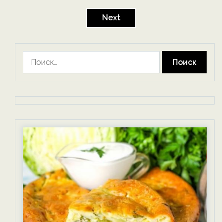
Пагинация
записей
Next
Найти: