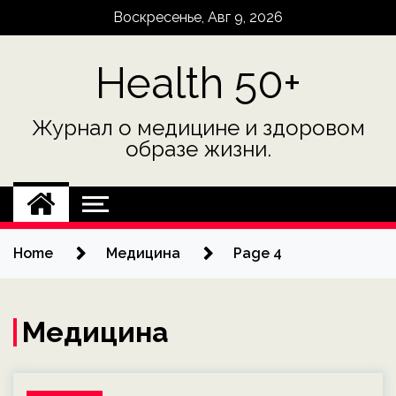
Skip
Воскресенье, Авг 9, 2026
to
content
Health 50+
Журнал о медицине и здоровом
образе жизни.
Home
Медицина
Page 4
Медицина