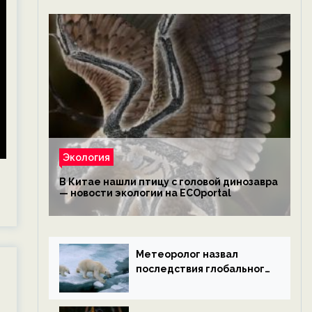
Экология
В Китае нашли птицу с головой динозавра
— новости экологии на ECOportal
Метеоролог назвал
последствия глобального
потепления к концу века
— новости экологии на