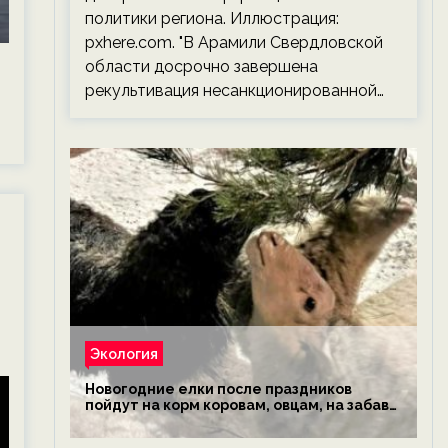
политики региона. Иллюстрация:
pxhere.com. "В Арамили Свердловской
области досрочно завершена
рекультивация несанкционированной…
Экология
Новогодние елки после праздников
пойдут на корм коровам, овцам, на забаву
обезьянам, львам и леопардам — новости
экологии на ECOportal