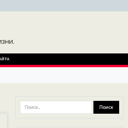
зни.
АЙТА
Найти: