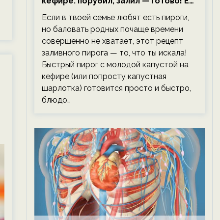
кефире: порубил, залил — готово! Ем,
не тревожась о фигуре!
Если в твоей семье любят есть пироги,
но баловать родных почаще времени
совершенно не хватает, этот рецепт
заливного пирога — то, что ты искала!
Быстрый пирог с молодой капустой на
кефире (или попросту капустная
шарлотка) готовится просто и быстро,
блюдо…