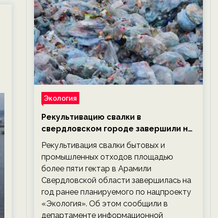
Экология
Рекультивацию свалки в
свердловском городе завершили на
год раньше планируемого срока —
Рекультивация свалки бытовых и
новости экологии на ECOportal
промышленных отходов площадью
более пяти гектар в Арамили
Свердловской области завершилась на
год ранее планируемого по нацпроекту
«Экология». Об этом сообщили в
департаменте информационной