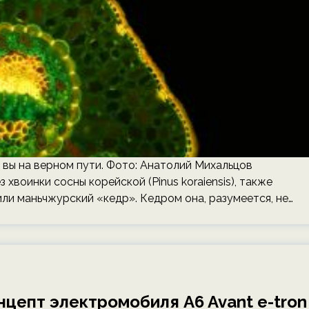
 вы на верном пути. Фото: Анатолий Михальцов
 хвоинки сосны корейской (Pinus koraiensis), также
или маньчжурский «кедр». Кедром она, разумеется, не…
нцепт электромобиля A6 Avant e-tron