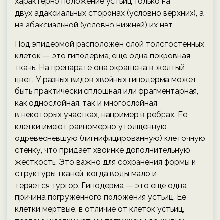
характерно положение устьиц только на
двух адаксиальных сторонах (условно верхних), а
на абаксиальной (условно нижней) их нет.
Под эпидермой расположен слой толстостенных
клеток — это гиподерма, еще одна покровная
ткань. На препарате она окрашена в желтый
цвет. У разных видов хвойных гиподерма может
быть практически сплошная или фрагментарная,
как однослойная, так и многослойная
в некоторых участках, например в ребрах. Ее
клетки имеют равномерно утолщенную
одревесневшую (лигнифицированную) клеточную
стенку, что придает хвоинке дополнительную
жесткость. Это важно для сохранения формы и
структуры тканей, когда воды мало и
теряется тургор. Гиподерма — это еще одна
причина погруженного положения устьиц. Ее
клетки мертвые, в отличие от клеток устьиц,