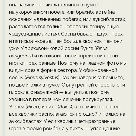
она зависит от числа хвоинок в пучке
на укороченном побеге, или брахибласте (на
основных, удлиненных побегах, или ауксибластах,
располагаются только нефотосинтезирующие
чешуевидные листья). Сосны бывают двух-, трех-
и пятихвоинковые. Чем больше хвоинок, тем они
уже. У треххвоинковой сосны Бунге (
Pinus
bungeana
) и пятихвоинковой корейской сосны
иголки трехгранные. Поэтому на главном фото мы
видим срез в форме сектора. У обыкновенной
сосны (
Pinus sylvestris
), как вы наверняка помните,
по две иголки в пучке. С внутренней стороны они
плоские, с наружной — выпуклые, поэтому
хвоинка в поперечном сечении полукруглая.
У елей (
Picea
) и пихт (
Abies
), в отличие от сосен,
все хвоинки располагаются по одной и только на
ауксибластах. У ели хвоинки четырехгранные
(срез в форме ромба), а у пихты — уплощенные.