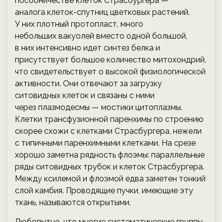
пособничестве клеток Страсбургера —
аналога клеток-спутниц цветковых растений.
У них плотный протопласт, много
небольших вакуолей вместо одной большой,
в них интенсивно идет синтез белка и
присутствует большое количество митохондрий,
что свидетельствует о высокой физиологической
активности. Они отвечают за загрузку
ситовидных клеток и связаны с ними
через плазмодесмы — мостики цитоплазмы.
Клетки трансфузионной паренхимы по строению
скорее схожи с клетками Страсбургера, нежели
с типичными паренхимными клетками. На срезе
хорошо заметна рядность флоэмы: параллельные
ряды ситовидных трубок и клеток Страсбургера.
Между ксилемой и флоэмой едва заметен тонкий
слой камбия. Проводящие пучки, имеющие эту
ткань, называются открытыми.
Любопытно, что многие систематические группы,