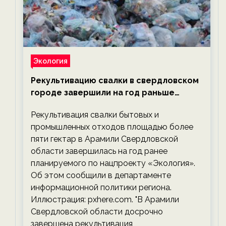
Экология
Рекультивацию свалки в свердловском
городе завершили на год раньше
планируемого срока — новости
Рекультивация свалки бытовых и
экологии на ECOportal
промышленных отходов площадью более
пяти гектар в Арамили Свердловской
области завершилась на год ранее
планируемого по нацпроекту «Экология».
Об этом сообщили в департаменте
информационной политики региона.
Иллюстрация: pxhere.com. "В Арамили
Свердловской области досрочно
завершена рекультивация