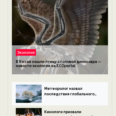
Экология
В Китае нашли птицу с головой динозавра —
новости экологии на ECOportal
Метеоролог назвал
последствия глобального
потепления к концу века —
новости экологии на
ECOportal
Кинологи призвали