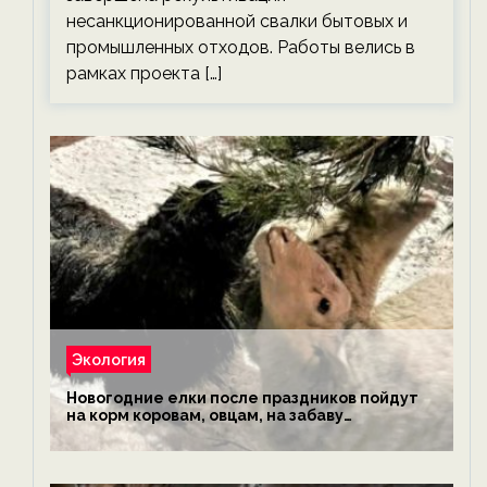
несанкционированной свалки бытовых и
промышленных отходов. Работы велись в
рамках проекта […]
Экология
Новогодние елки после праздников пойдут
на корм коровам, овцам, на забаву
обезьянам, львам и леопардам — новости
экологии на ECOportal