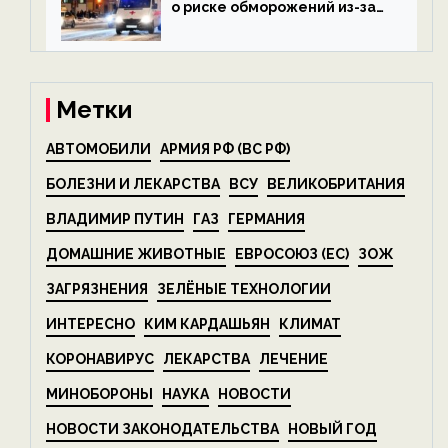
о риске обморожений из-за
алкоголя — новости экологии
на ECOportal
Метки
АВТОМОБИЛИ
АРМИЯ РФ (ВС РФ)
БОЛЕЗНИ И ЛЕКАРСТВА
ВСУ
ВЕЛИКОБРИТАНИЯ
ВЛАДИМИР ПУТИН
ГАЗ
ГЕРМАНИЯ
ДОМАШНИЕ ЖИВОТНЫЕ
ЕВРОСОЮЗ (ЕС)
ЗОЖ
ЗАГРЯЗНЕНИЯ
ЗЕЛЁНЫЕ ТЕХНОЛОГИИ
ИНТЕРЕСНО
КИМ КАРДАШЬЯН
КЛИМАТ
КОРОНАВИРУС
ЛЕКАРСТВА
ЛЕЧЕНИЕ
МИНОБОРОНЫ
НАУКА
НОВОСТИ
НОВОСТИ ЗАКОНОДАТЕЛЬСТВА
НОВЫЙ ГОД