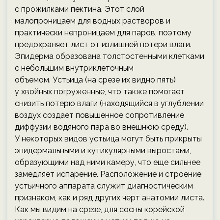
с прожилками пектина. Этот слой
малопроницаем для водных растворов и
практически непроницаем для паров, поэтому
предохраняет лист от излишней потери влаги.
Эпидерма образована толстостенными клетками
с небольшим внутриклеточным
объемом. Устьица (на срезе их видно пять)
у хвойных погруженные, что также помогает
снизить потерю влаги (находящийся в углублении
воздух создает повышенное сопротивление
диффузии водяного пара во внешнюю среду).
У некоторых видов устьица могут быть прикрыты
эпидермальными и кутикулярными выростами,
образующими над ними камеру, что еще сильнее
замедляет испарение. Расположение и строение
устьичного аппарата служит диагностическим
признаком, как и ряд других черт анатомии листа.
Как мы видим на срезе, для сосны корейской