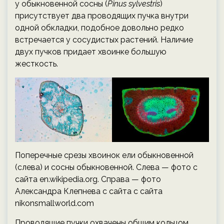
у обыкновенной сосны (
Pinus sylvestris
)
присутствует два проводящих пучка внутри
одной обкладки, подобное довольно редко
встречается у сосудистых растений. Наличие
двух пучков придает хвоинке б
о
льшую
жесткость.
Поперечные срезы хвоинок ели обыкновенной
(слева) и сосны обыкновенной. Слева — фото с
сайта en.wikipedia.org. Справа — фото
Александра Клепнева с сайта с сайта
nikonsmallworld.com
Проводящие пучки охвачены общим кольцом