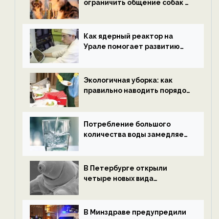
ограничить общение собак с
нетрезвыми гостями —
новости экологии на
ECOportal
Как ядерный реактор на
Урале помогает развитию
водородной энергетики —
новости экологии на
ECOportal
Экологичная уборка: как
правильно наводить порядок
после Нового года — новости
экологии на ECOportal
Потребление большого
количества воды замедляет
старение — новости
экологии на ECOportal
В Петербурге открыли
четыре новых вида
микроскопических
беспозвоночных — новости
экологии на ECOportal
В Минздраве предупредили