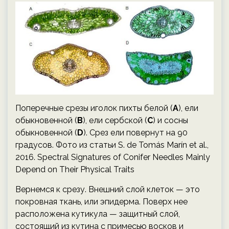
Поперечные срезы иголок пихты белой (
A
), ели
обыкновенной (
B
), ели сербской (
C
) и сосны
обыкновенной (
D
). Срез ели повернут на 90
градусов. Фото из статьи S. de Tomás Marín et al.,
2016. Spectral Signatures of Conifer Needles Mainly
Depend on Their Physical Traits
Вернемся к срезу. Внешний слой клеток — это
покровная ткань, или эпидерма. Поверх нее
расположена кутикула — защитный слой,
состоящий из кутина с примесью восков и