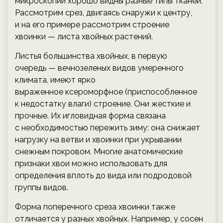
микроскопии хорошо видны разные типы тканей.
Рассмотрим срез, двигаясь снаружи к центру,
и на его примере рассмотрим строение
хвоинки — листа хвойных растений.
Листья большинства хвойных, в первую
очередь — вечнозеленых видов умеренного
климата, имеют ярко
выраженное ксероморфное (приспособленное
к недостатку влаги) строение. Они жесткие и
прочные. Их игловидная форма связана
с необходимостью пережить зиму: она снижает
нагрузку на ветви и хвоинки при укрывании
снежным покровом. Многие анатомические
признаки хвои можно использовать для
определения вплоть до вида или подродовой
группы видов.
Форма поперечного среза хвоинки также
отличается у разных хвойных. Например, у сосен