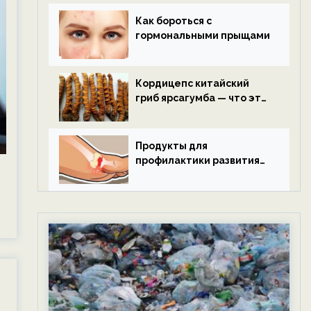
Как бороться с
гормональными прыщами
Кордицепс китайский
гриб ярсагумба — что это
такое?
Продукты для
профилактики развития
подагры.