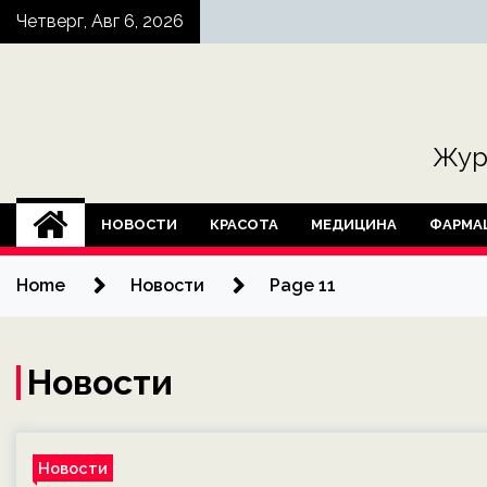
Skip
Четверг, Авг 6, 2026
to
content
Жур
НОВОСТИ
КРАСОТА
МЕДИЦИНА
ФАРМА
Home
Новости
Page 11
Новости
Новости