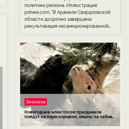
политики региона. Иллюстрация:
pxhere.com. "В Арамили Свердловской
области досрочно завершена
рекультивация несанкционированной…
Экология
Новогодние елки после праздников
пойдут на корм коровам, овцам, на забаву
обезьянам, львам и леопардам — новости
экологии на ECOportal