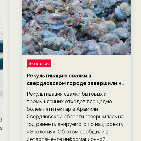
Экология
Рекультивацию свалки в
свердловском городе завершили на
год раньше планируемого срока —
Рекультивация свалки бытовых и
новости экологии на ECOportal
промышленных отходов площадью
более пяти гектар в Арамили
Свердловской области завершилась на
й
год ранее планируемого по нацпроекту
e
«Экология». Об этом сообщили в
департаменте информационной