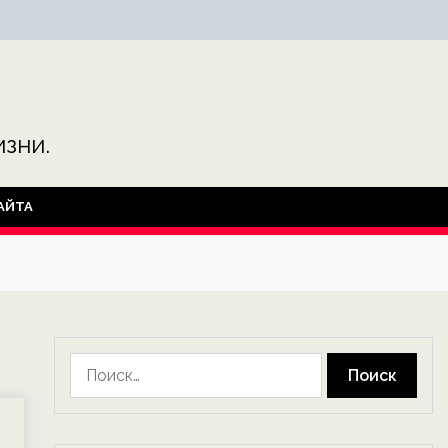
зни.
АЙТА
Найти: