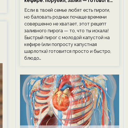
кефире: порубил, залил — готово! Ем,
не тревожась о фигуре!
Если в твоей семье любят есть пироги,
но баловать родных почаще времени
совершенно не хватает, этот рецепт
заливного пирога — то, что ты искала!
Быстрый пирог с молодой капустой на
кефире (или попросту капустная
шарлотка) готовится просто и быстро,
блюдо…