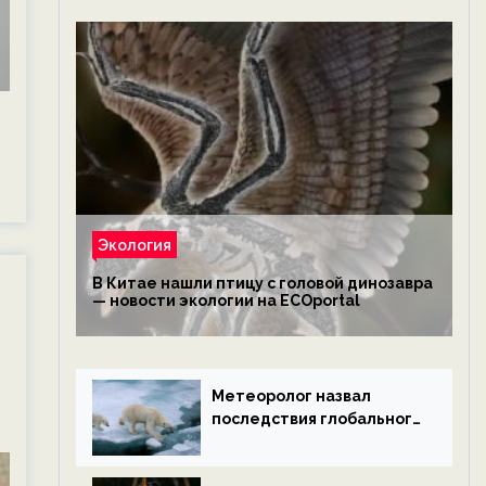
Экология
В Китае нашли птицу с головой динозавра
— новости экологии на ECOportal
Метеоролог назвал
последствия глобального
потепления к концу века
— новости экологии на