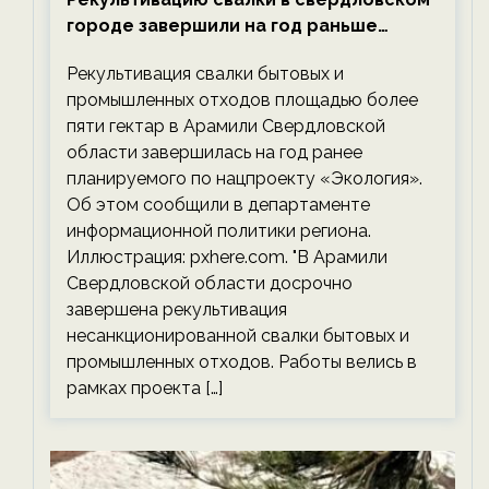
городе завершили на год раньше
планируемого срока — новости
Рекультивация свалки бытовых и
экологии на ECOportal
промышленных отходов площадью более
пяти гектар в Арамили Свердловской
области завершилась на год ранее
планируемого по нацпроекту «Экология».
Об этом сообщили в департаменте
информационной политики региона.
Иллюстрация: pxhere.com. "В Арамили
Свердловской области досрочно
завершена рекультивация
несанкционированной свалки бытовых и
промышленных отходов. Работы велись в
рамках проекта […]