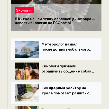
Экология
В Китае нашли птицу с головой динозавра —
новости экологии на ECOportal
Метеоролог назвал
последствия глобального
потепления к концу века —
новости экологии на
ECOportal
Кинологи призвали
ограничить общение собак с
нетрезвыми гостями —
новости экологии на
ECOportal
Как ядерный реактор на
Урале помогает развитию
водородной энергетики —
новости экологии на
ECOportal