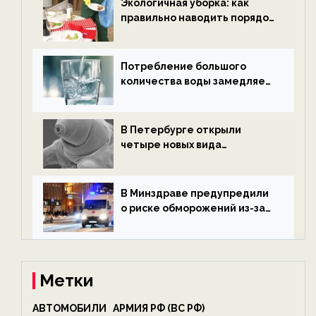
Экологичная уборка: как
правильно наводить порядок
после Нового года — новости
экологии на ECOportal
Потребление большого
количества воды замедляет
старение — новости
экологии на ECOportal
В Петербурге открыли
четыре новых вида
микроскопических
беспозвоночных — новости
экологии на ECOportal
В Минздраве предупредили
о риске обморожений из-за
алкоголя — новости экологии
на ECOportal
Метки
АВТОМОБИЛИ
АРМИЯ РФ (ВС РФ)