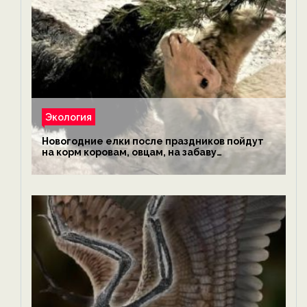
Экология
Новогодние елки после праздников пойдут
на корм коровам, овцам, на забаву
обезьянам, львам и леопардам — новости
экологии на ECOportal