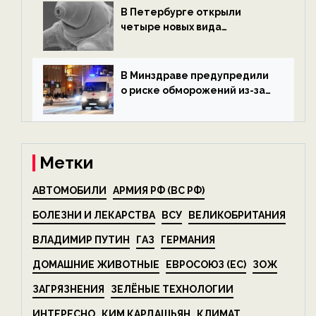
В Петербурге открыли
четыре новых вида
микроскопических
беспозвоночных — новости
экологии на ECOportal
В Минздраве предупредили
о риске обморожений из-за
алкоголя — новости экологии
на ECOportal
Метки
АВТОМОБИЛИ
АРМИЯ РФ (ВС РФ)
БОЛЕЗНИ И ЛЕКАРСТВА
ВСУ
ВЕЛИКОБРИТАНИЯ
ВЛАДИМИР ПУТИН
ГАЗ
ГЕРМАНИЯ
ДОМАШНИЕ ЖИВОТНЫЕ
ЕВРОСОЮЗ (ЕС)
ЗОЖ
ЗАГРЯЗНЕНИЯ
ЗЕЛЁНЫЕ ТЕХНОЛОГИИ
ИНТЕРЕСНО
КИМ КАРДАШЬЯН
КЛИМАТ