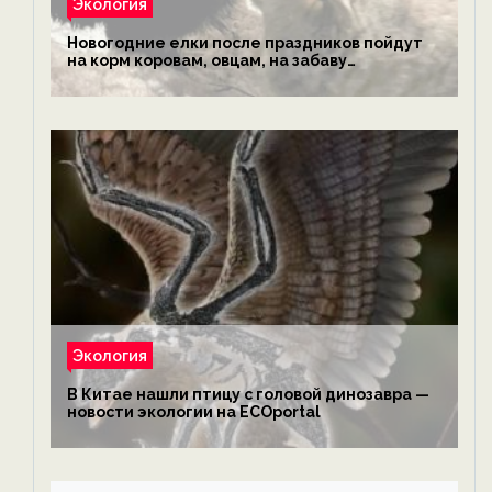
Экология
Новогодние елки после праздников пойдут
на корм коровам, овцам, на забаву
обезьянам, львам и леопардам — новости
экологии на ECOportal
Экология
В Китае нашли птицу с головой динозавра —
новости экологии на ECOportal