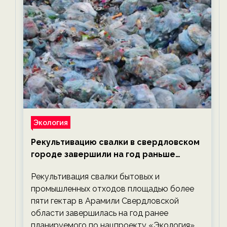
Экология
Рекультивацию свалки в свердловском
городе завершили на год раньше
планируемого срока — новости
Рекультивация свалки бытовых и
экологии на ECOportal
промышленных отходов площадью более
пяти гектар в Арамили Свердловской
области завершилась на год ранее
планируемого по нацпроекту «Экология».