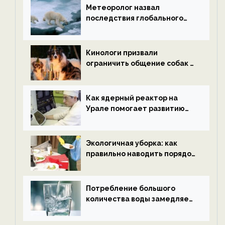
Метеоролог назвал
последствия глобального
потепления к концу века —
новости экологии на
ECOportal
Кинологи призвали
ограничить общение собак с
нетрезвыми гостями —
новости экологии на
ECOportal
Как ядерный реактор на
Урале помогает развитию
водородной энергетики —
новости экологии на
ECOportal
Экологичная уборка: как
правильно наводить порядок
после Нового года — новости
экологии на ECOportal
Потребление большого
количества воды замедляет
старение — новости
экологии на ECOportal