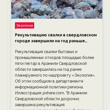
Экология
Рекультивацию свалки в свердловском
городе завершили на год раньше
планируемого срока — новости
Рекультивация свалки бытовых и
экологии на ECOportal
промышленных отходов площадью более
пяти гектар в Арамили Свердловской
области завершилась на год ранее
планируемого по нацпроекту «Экология».
Об этом сообщили в департаменте
информационной политики региона.
Иллюстрация: pxhere.com. "В Арамили
Свердловской области досрочно
завершена рекультивация