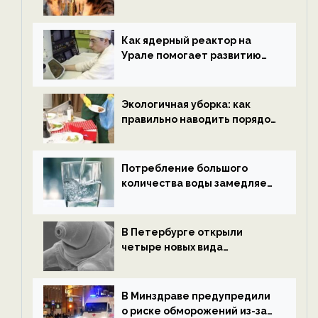
нетрезвыми гостями —
новости экологии на
ECOportal
Как ядерный реактор на
Урале помогает развитию
водородной энергетики —
новости экологии на
ECOportal
Экологичная уборка: как
правильно наводить порядок
после Нового года — новости
экологии на ECOportal
Потребление большого
количества воды замедляет
старение — новости
экологии на ECOportal
В Петербурге открыли
четыре новых вида
микроскопических
беспозвоночных — новости
экологии на ECOportal
В Минздраве предупредили
о риске обморожений из-за