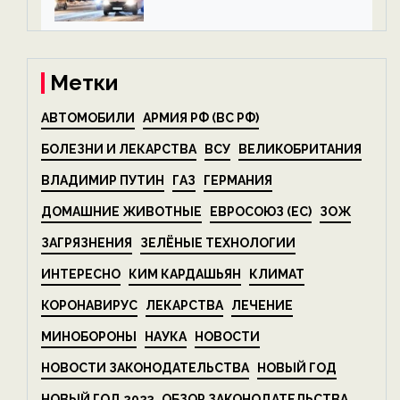
алкоголя — новости экологии
на ECOportal
Метки
АВТОМОБИЛИ
АРМИЯ РФ (ВС РФ)
БОЛЕЗНИ И ЛЕКАРСТВА
ВСУ
ВЕЛИКОБРИТАНИЯ
ВЛАДИМИР ПУТИН
ГАЗ
ГЕРМАНИЯ
ДОМАШНИЕ ЖИВОТНЫЕ
ЕВРОСОЮЗ (ЕС)
ЗОЖ
ЗАГРЯЗНЕНИЯ
ЗЕЛЁНЫЕ ТЕХНОЛОГИИ
ИНТЕРЕСНО
КИМ КАРДАШЬЯН
КЛИМАТ
КОРОНАВИРУС
ЛЕКАРСТВА
ЛЕЧЕНИЕ
МИНОБОРОНЫ
НАУКА
НОВОСТИ
НОВОСТИ ЗАКОНОДАТЕЛЬСТВА
НОВЫЙ ГОД
НОВЫЙ ГОД 2023
ОБЗОР ЗАКОНОДАТЕЛЬСТВА