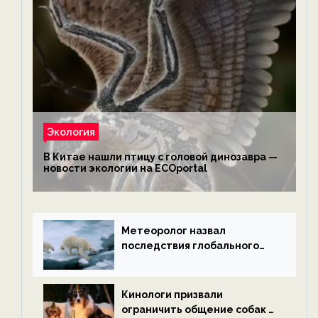
Экология
В Китае нашли птицу с головой динозавра —
новости экологии на ECOportal
Метеоролог назвал
последствия глобального
потепления к концу века —
новости экологии на
ECOportal
Кинологи призвали
ограничить общение собак с