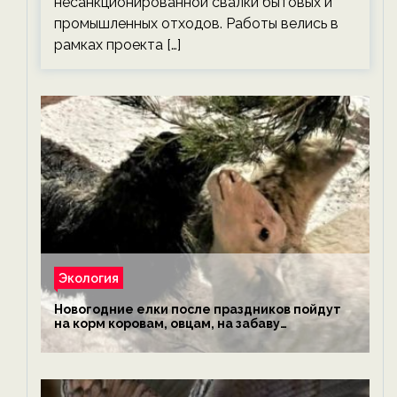
несанкционированной свалки бытовых и
промышленных отходов. Работы велись в
рамках проекта […]
Экология
Новогодние елки после праздников пойдут
на корм коровам, овцам, на забаву
обезьянам, львам и леопардам — новости
экологии на ECOportal