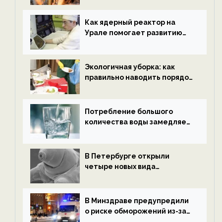
новости экологии на
ECOportal
Как ядерный реактор на
Урале помогает развитию
водородной энергетики —
новости экологии на
ECOportal
Экологичная уборка: как
правильно наводить порядок
после Нового года — новости
экологии на ECOportal
Потребление большого
количества воды замедляет
старение — новости
экологии на ECOportal
В Петербурге открыли
четыре новых вида
микроскопических
беспозвоночных — новости
экологии на ECOportal
В Минздраве предупредили
о риске обморожений из-за
алкоголя — новости экологии