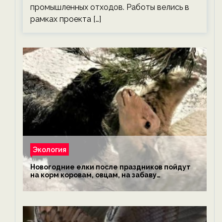
промышленных отходов. Работы велись в
рамках проекта […]
Экология
Новогодние елки после праздников пойдут
на корм коровам, овцам, на забаву
обезьянам, львам и леопардам — новости
экологии на ECOportal