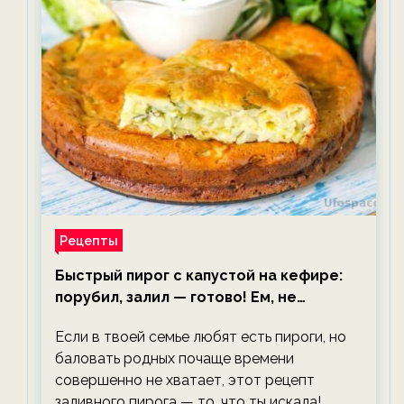
Рецепты
Быстрый пирог с капустой на кефире:
порубил, залил — готово! Ем, не
тревожась о фигуре!
Если в твоей семье любят есть пироги, но
баловать родных почаще времени
совершенно не хватает, этот рецепт
заливного пирога — то, что ты искала!