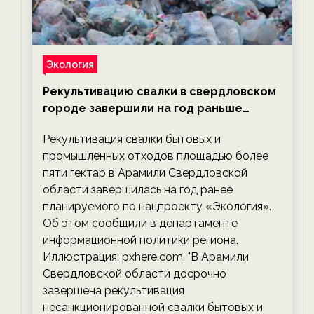
Экология
Рекультивацию свалки в свердловском
городе завершили на год раньше
планируемого срока — новости
Рекультивация свалки бытовых и
экологии на ECOportal
промышленных отходов площадью более
пяти гектар в Арамили Свердловской
области завершилась на год ранее
планируемого по нацпроекту «Экология».
Об этом сообщили в департаменте
информационной политики региона.
Иллюстрация: pxhere.com. "В Арамили
Свердловской области досрочно
завершена рекультивация
несанкционированной свалки бытовых и