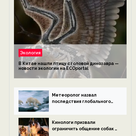
Экология
В Китае нашли птицу с головой динозавра —
новости экологии на ECOportal
Метеоролог назвал
последствия глобального
потепления к концу века —
новости экологии на
ECOportal
Кинологи призвали
ограничить общение собак с
нетрезвыми гостями —