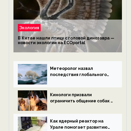
Экология
В Китае нашли птицу с головой динозавра —
новости экологии на ECOportal
Метеоролог назвал
последствия глобального
потепления к концу века —
новости экологии на
ECOportal
Кинологи призвали
ограничить общение собак с
нетрезвыми гостями —
новости экологии на
ECOportal
Как ядерный реактор на
Урале помогает развитию