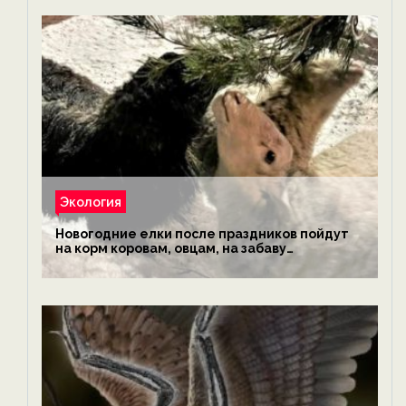
Экология
Новогодние елки после праздников пойдут
на корм коровам, овцам, на забаву
обезьянам, львам и леопардам — новости
экологии на ECOportal