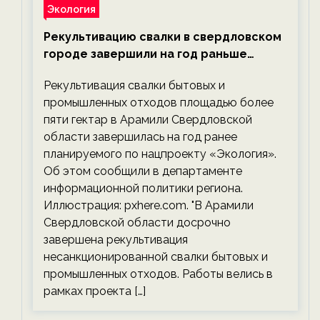
Экология
Рекультивацию свалки в свердловском
городе завершили на год раньше
планируемого срока — новости
Рекультивация свалки бытовых и
экологии на ECOportal
промышленных отходов площадью более
пяти гектар в Арамили Свердловской
области завершилась на год ранее
планируемого по нацпроекту «Экология».
Об этом сообщили в департаменте
информационной политики региона.
Иллюстрация: pxhere.com. "В Арамили
Свердловской области досрочно
завершена рекультивация
несанкционированной свалки бытовых и
промышленных отходов. Работы велись в
рамках проекта […]