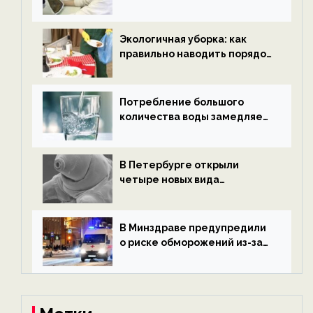
водородной энергетики —
новости экологии на
ECOportal
Экологичная уборка: как
правильно наводить порядок
после Нового года — новости
экологии на ECOportal
Потребление большого
количества воды замедляет
старение — новости
экологии на ECOportal
В Петербурге открыли
четыре новых вида
микроскопических
беспозвоночных — новости
экологии на ECOportal
В Минздраве предупредили
о риске обморожений из-за
алкоголя — новости экологии
на ECOportal