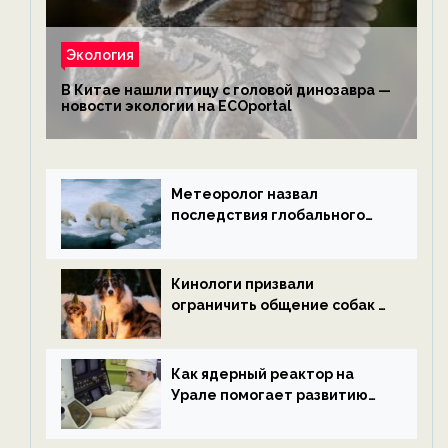
Экология
В Китае нашли птицу с головой динозавра —
новости экологии на ECOportal
Метеоролог назвал
последствия глобального
потепления к концу века —
новости экологии на
ECOportal
Кинологи призвали
ограничить общение собак с
нетрезвыми гостями —
новости экологии на
ECOportal
Как ядерный реактор на
Урале помогает развитию
водородной энергетики —
новости экологии на