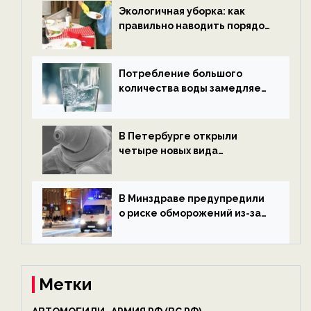
ECOportal
Экологичная уборка: как
правильно наводить порядок
после Нового года — новости
экологии на ECOportal
Потребление большого
количества воды замедляет
старение — новости
экологии на ECOportal
В Петербурге открыли
четыре новых вида
микроскопических
беспозвоночных — новости
экологии на ECOportal
В Минздраве предупредили
о риске обморожений из-за
алкоголя — новости экологии
на ECOportal
Метки