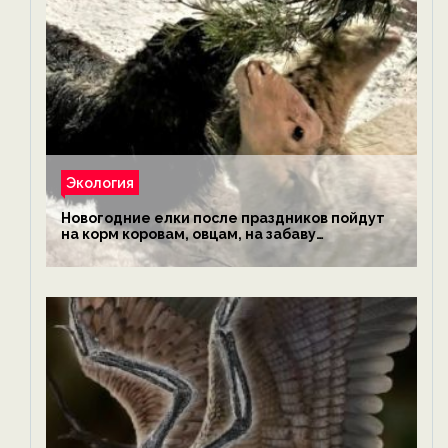
Экология
Новогодние елки после праздников пойдут
на корм коровам, овцам, на забаву
обезьянам, львам и леопардам — новости
экологии на ECOportal