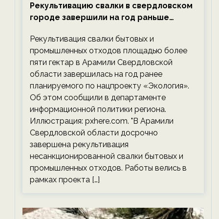
Рекультивацию свалки в свердловском
городе завершили на год раньше
планируемого срока — новости
Рекультивация свалки бытовых и
экологии на ECOportal
промышленных отходов площадью более
пяти гектар в Арамили Свердловской
области завершилась на год ранее
планируемого по нацпроекту «Экология».
Об этом сообщили в департаменте
информационной политики региона.
Иллюстрация: pxhere.com. "В Арамили
Свердловской области досрочно
завершена рекультивация
несанкционированной свалки бытовых и
промышленных отходов. Работы велись в
рамках проекта […]