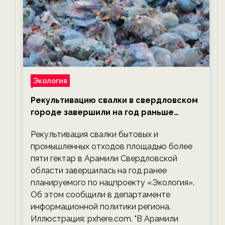
Экология
Рекультивацию свалки в свердловском
городе завершили на год раньше
планируемого срока — новости
Рекультивация свалки бытовых и
экологии на ECOportal
промышленных отходов площадью более
пяти гектар в Арамили Свердловской
области завершилась на год ранее
планируемого по нацпроекту «Экология».
Об этом сообщили в департаменте
информационной политики региона.
Иллюстрация: pxhere.com. "В Арамили