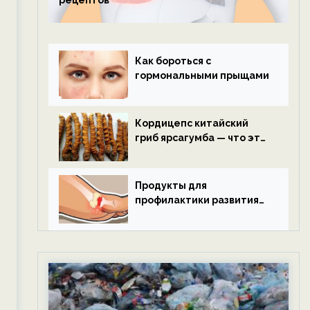
рецептов
Как бороться с
гормональными прыщами
Кордицепс китайский
гриб ярсагумба — что это
такое?
Продукты для
профилактики развития
подагры.