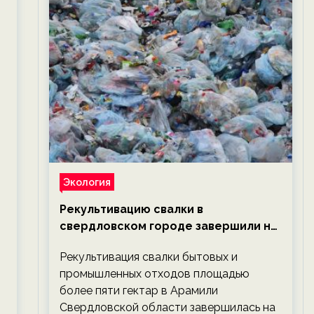
Экология
Рекультивацию свалки в
свердловском городе завершили на
год раньше планируемого срока —
Рекультивация свалки бытовых и
новости экологии на ECOportal
промышленных отходов площадью
более пяти гектар в Арамили
Свердловской области завершилась на