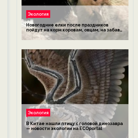
Экология
Новогодние елки после праздников
пойдут на корм коровам, овцам, на забаву
обезьянам, львам и леопардам — новости
экологии на ECOportal
Экология
В Китае нашли птицу с головой динозавра
— новости экологии на ECOportal