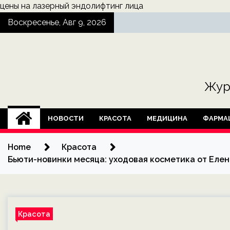
цены на лазерный эндолифтинг лица
Skip
Воскресенье, Авг 9, 2026
to
content
Жур
НОВОСТИ
КРАСОТА
МЕДИЦИНА
ФАРМА
Home
Красота
Бьюти-новинки месяца: уходовая косметика от Елен
Красота