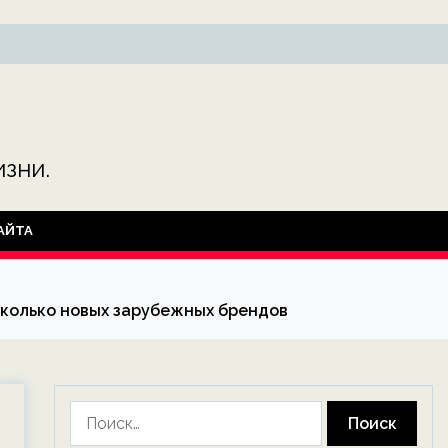
зни.
АЙТА
есколько новых зарубежных брендов
Найти: