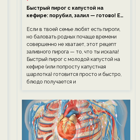
Быстрый пирог с капустой на
кефире: порубил, залил — готово! Ем,
не тревожась о фигуре!
Если в твоей семье любят есть пироги,
но баловать родных почаще времени
совершенно не хватает, этот рецепт
заливного пирога — то, что ты искала!
Быстрый пирог с молодой капустой на
кефире (или попросту капустная
шарлотка) готовится просто и быстро,
блюдо получается и