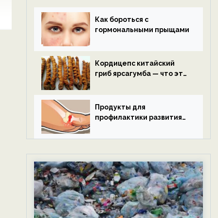
Как бороться с
гормональными прыщами
Кордицепс китайский
гриб ярсагумба — что это
такое?
Продукты для
профилактики развития
подагры.