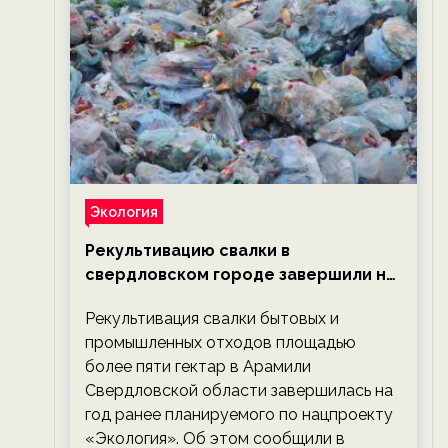
Экология
Рекультивацию свалки в
свердловском городе завершили на
год раньше планируемого срока —
Рекультивация свалки бытовых и
новости экологии на ECOportal
промышленных отходов площадью
более пяти гектар в Арамили
Свердловской области завершилась на
год ранее планируемого по нацпроекту
«Экология». Об этом сообщили в