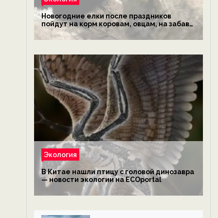
Новогодние елки после праздников
пойдут на корм коровам, овцам, на забаву
обезьянам, львам и леопардам — новости
экологии на ECOportal
Экология
В Китае нашли птицу с головой динозавра
— новости экологии на ECOportal