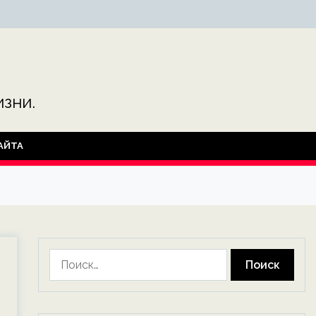
зни.
АЙТА
Найти: