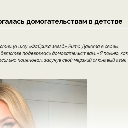
ргалась домогательствам в детстве
астница шоу «Фабрика звезд» Рита Дакота в своем
в детстве подверглась домогательствам. «Я помню, как
асильно поцеловал, засунув свой мерзкий слюнявый язык