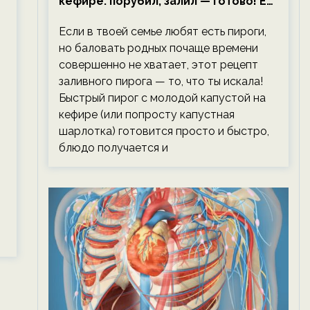
кефире: порубил, залил — готово! Ем,
не тревожась о фигуре!
Если в твоей семье любят есть пироги,
но баловать родных почаще времени
совершенно не хватает, этот рецепт
заливного пирога — то, что ты искала!
Быстрый пирог с молодой капустой на
кефире (или попросту капустная
шарлотка) готовится просто и быстро,
блюдо получается и