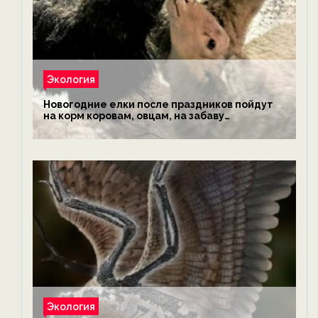
Экология
Новогодние елки после праздников пойдут
на корм коровам, овцам, на забаву
обезьянам, львам и леопардам — новости
экологии на ECOportal
Экология