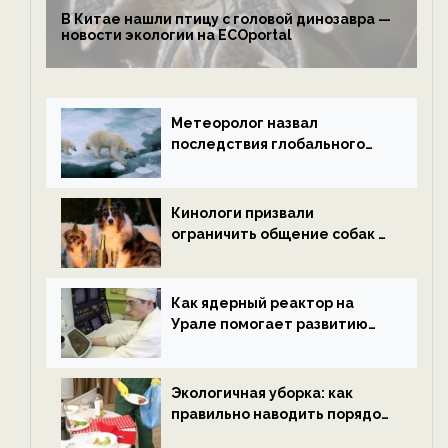
В Китае нашли птицу с головой динозавра —
новости экологии на ECOportal
Метеоролог назвал
последствия глобального
потепления к концу века —
новости экологии на
ECOportal
Кинологи призвали
ограничить общение собак с
нетрезвыми гостями —
новости экологии на
ECOportal
Как ядерный реактор на
Урале помогает развитию
водородной энергетики —
новости экологии на
ECOportal
Экологичная уборка: как
правильно наводить порядок
после Нового года — новости