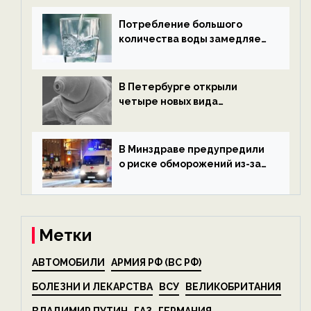
экологии на ECOportal
Потребление большого
количества воды замедляет
старение — новости
экологии на ECOportal
В Петербурге открыли
четыре новых вида
микроскопических
беспозвоночных — новости
экологии на ECOportal
В Минздраве предупредили
о риске обморожений из-за
алкоголя — новости экологии
на ECOportal
Метки
АВТОМОБИЛИ
АРМИЯ РФ (ВС РФ)
БОЛЕЗНИ И ЛЕКАРСТВА
ВСУ
ВЕЛИКОБРИТАНИЯ