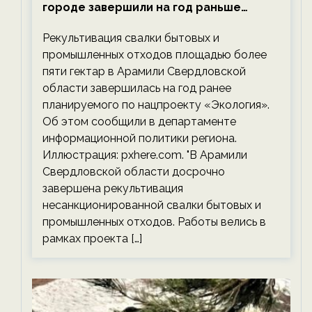
городе завершили на год раньше
планируемого срока — новости
Рекультивация свалки бытовых и
экологии на ECOportal
промышленных отходов площадью более
пяти гектар в Арамили Свердловской
области завершилась на год ранее
планируемого по нацпроекту «Экология».
Об этом сообщили в департаменте
информационной политики региона.
Иллюстрация: pxhere.com. "В Арамили
Свердловской области досрочно
завершена рекультивация
несанкционированной свалки бытовых и
промышленных отходов. Работы велись в
рамках проекта […]