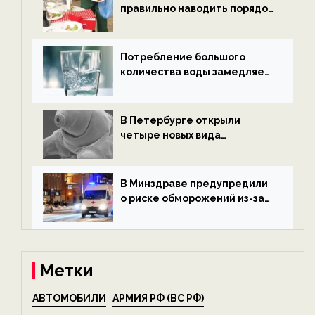
правильно наводить порядок
после Нового года — новости
экологии на ECOportal
Потребление большого
количества воды замедляет
старение — новости
экологии на ECOportal
В Петербурге открыли
четыре новых вида
микроскопических
беспозвоночных — новости
экологии на ECOportal
В Минздраве предупредили
о риске обморожений из-за
алкоголя — новости экологии
на ECOportal
Метки
АВТОМОБИЛИ
АРМИЯ РФ (ВС РФ)