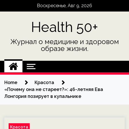
Skip
Воскресенье, Авг 9, 2026
to
content
Health 50+
Журнал о медицине и здоровом
образе жизни.
Home
Красота
«Почему она не стареет?»: 46-летняя Ева
Лонгория позирует в купальнике
Красота