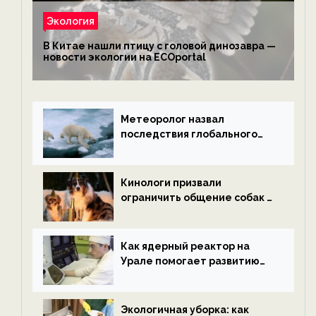
Экология
В Китае нашли птицу с головой динозавра —
новости экологии на ECOportal
Метеоролог назвал
последствия глобального
потепления к концу века —
новости экологии на
ECOportal
Кинологи призвали
ограничить общение собак с
нетрезвыми гостями —
новости экологии на
ECOportal
Как ядерный реактор на
Урале помогает развитию
водородной энергетики —
новости экологии на
ECOportal
Экологичная уборка: как