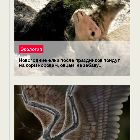
Экология
Новогодние елки после праздников пойдут
на корм коровам, овцам, на забаву
обезьянам, львам и леопардам — новости
экологии на ECOportal