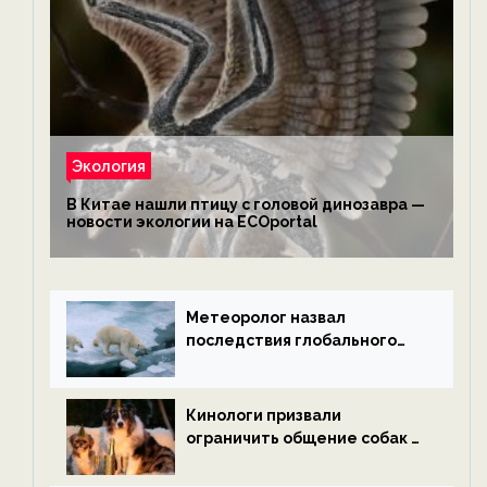
Экология
В Китае нашли птицу с головой динозавра —
новости экологии на ECOportal
Метеоролог назвал
последствия глобального
потепления к концу века —
новости экологии на
ECOportal
Кинологи призвали
ограничить общение собак с
нетрезвыми гостями —
новости экологии на