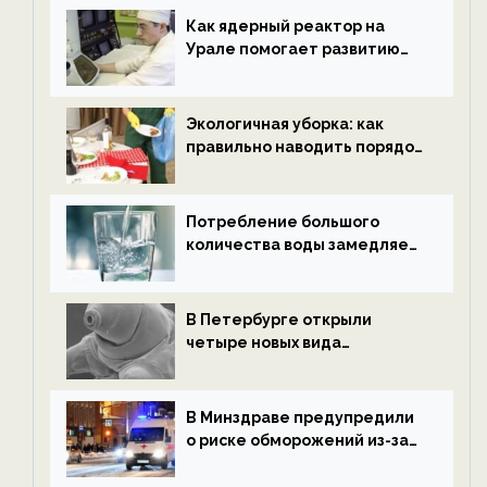
ECOportal
Как ядерный реактор на
Урале помогает развитию
водородной энергетики —
новости экологии на
ECOportal
Экологичная уборка: как
правильно наводить порядок
после Нового года — новости
экологии на ECOportal
Потребление большого
количества воды замедляет
старение — новости
экологии на ECOportal
В Петербурге открыли
четыре новых вида
микроскопических
беспозвоночных — новости
экологии на ECOportal
В Минздраве предупредили
о риске обморожений из-за
алкоголя — новости экологии
на ECOportal