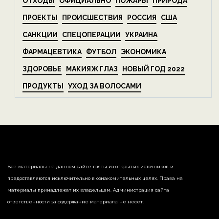
ОТХОДЫ
ОФИЦИАЛЬНО
ПОЖАРЫ
ПРИРОДА
ПРОЕКТЫ
ПРОИСШЕСТВИЯ
РОССИЯ
США
САНКЦИИ
СПЕЦОПЕРАЦИИ
УКРАИНА
ФАРМАЦЕВТИКА
ФУТБОЛ
ЭКОНОМИКА
ЗДОРОВЬЕ
МАКИЯЖ ГЛАЗ
НОВЫЙ ГОД 2022
ПРОДУКТЫ
УХОД ЗА ВОЛОСАМИ
Все материалы на данном сайте взяты из открытых источников и
предоставляются исключительно в ознакомительных целях. Права на
материалы принадлежат их владельцам. Администрация сайта
ответственности за содержание материала не несет.