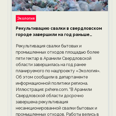
Экология
Рекультивацию свалки в свердловском
городе завершили на год раньше
планируемого срока — новости
Рекультивация свалки бытовых и
экологии на ECOportal
промышленных отходов площадью более
пяти гектар в Арамили Свердловской
области завершилась на год ранее
планируемого по нацпроекту «Экология».
Об этом сообщили в департаменте
информационной политики региона.
Иллюстрация: pxhere.com. "В Арамили
Свердловской области досрочно
завершена рекультивация
несанкционированной свалки бытовых и
промышленных отходов. Работы велись в