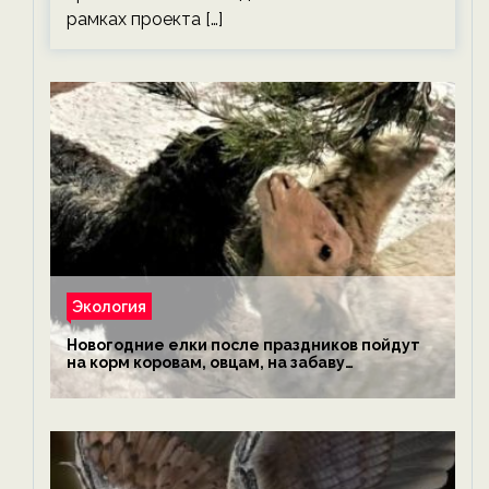
рамках проекта […]
Экология
Новогодние елки после праздников пойдут
на корм коровам, овцам, на забаву
обезьянам, львам и леопардам — новости
экологии на ECOportal