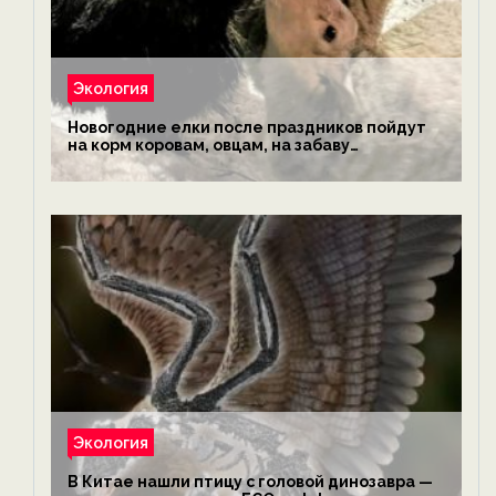
Экология
Новогодние елки после праздников пойдут
на корм коровам, овцам, на забаву
обезьянам, львам и леопардам — новости
экологии на ECOportal
Экология
В Китае нашли птицу с головой динозавра —