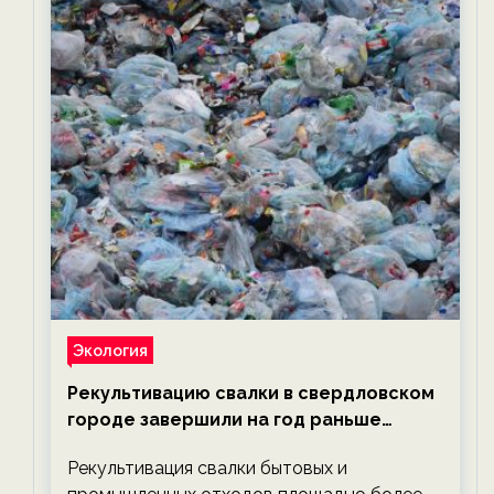
Экология
Рекультивацию свалки в свердловском
городе завершили на год раньше
планируемого срока — новости
Рекультивация свалки бытовых и
экологии на ECOportal