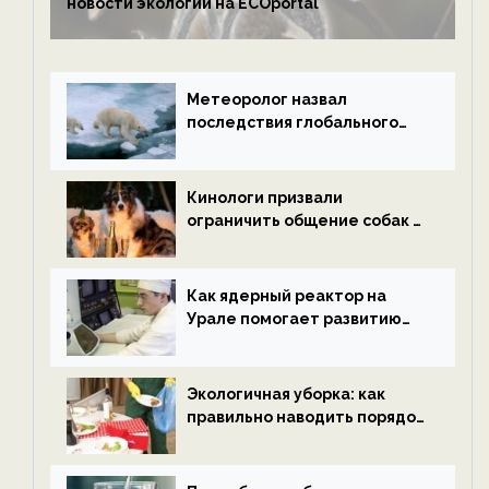
новости экологии на ECOportal
Метеоролог назвал
последствия глобального
потепления к концу века —
новости экологии на
ECOportal
Кинологи призвали
ограничить общение собак с
нетрезвыми гостями —
новости экологии на
ECOportal
Как ядерный реактор на
Урале помогает развитию
водородной энергетики —
новости экологии на
ECOportal
Экологичная уборка: как
правильно наводить порядок
после Нового года — новости
экологии на ECOportal