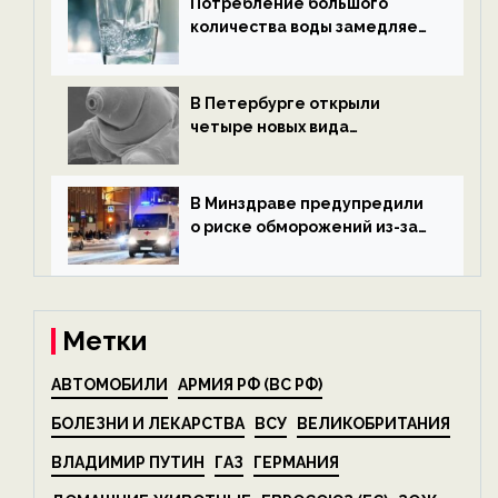
Потребление большого
количества воды замедляет
старение — новости
экологии на ECOportal
В Петербурге открыли
четыре новых вида
микроскопических
беспозвоночных — новости
экологии на ECOportal
В Минздраве предупредили
о риске обморожений из-за
алкоголя — новости экологии
на ECOportal
Метки
АВТОМОБИЛИ
АРМИЯ РФ (ВС РФ)
БОЛЕЗНИ И ЛЕКАРСТВА
ВСУ
ВЕЛИКОБРИТАНИЯ
ВЛАДИМИР ПУТИН
ГАЗ
ГЕРМАНИЯ