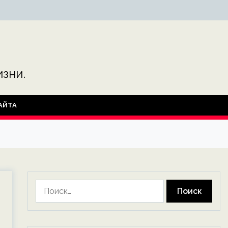
зни.
АЙТА
Найти: