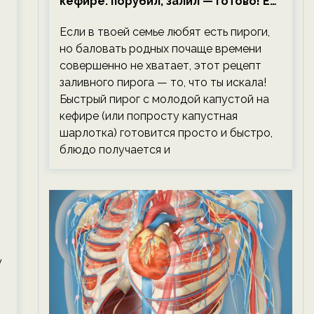
кефире: порубил, залил — готово! Ем,
не тревожась о фигуре!
Если в твоей семье любят есть пироги,
но баловать родных почаще времени
совершенно не хватает, этот рецепт
заливного пирога — то, что ты искала!
Быстрый пирог с молодой капустой на
кефире (или попросту капустная
шарлотка) готовится просто и быстро,
блюдо получается и
у