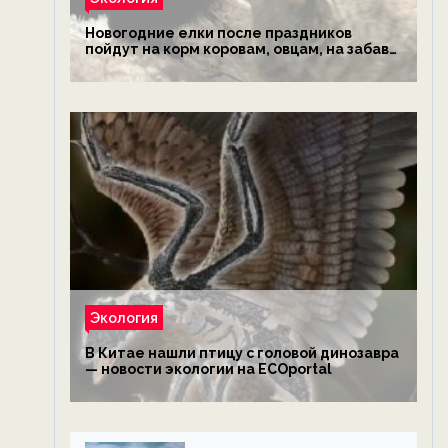
Новогодние елки после праздников
пойдут на корм коровам, овцам, на забаву
обезьянам, львам и леопардам — новости
экологии на ECOportal
Экология
В Китае нашли птицу с головой динозавра
— новости экологии на ECOportal