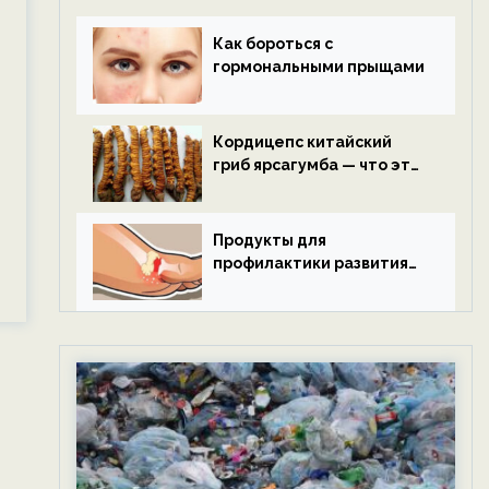
Как бороться с
гормональными прыщами
Кордицепс китайский
гриб ярсагумба — что это
такое?
Продукты для
профилактики развития
подагры.