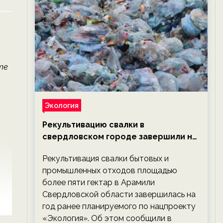
те
Экология
Рекультивацию свалки в
свердловском городе завершили на
год раньше планируемого срока —
Рекультивация свалки бытовых и
новости экологии на ECOportal
промышленных отходов площадью
более пяти гектар в Арамили
Свердловской области завершилась на
год ранее планируемого по нацпроекту
«Экология». Об этом сообщили в