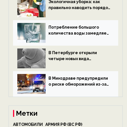
Экологичная уборка: как
правильно наводить порядок
после Нового года — новости
экологии на ECOportal
Потребление большого
количества воды замедляет
старение — новости
экологии на ECOportal
В Петербурге открыли
четыре новых вида
микроскопических
беспозвоночных — новости
экологии на ECOportal
В Минздраве предупредили
о риске обморожений из-за
алкоголя — новости экологии
на ECOportal
Метки
АВТОМОБИЛИ
АРМИЯ РФ (ВС РФ)