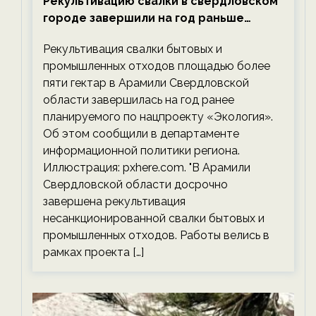
Рекультивацию свалки в свердловском
городе завершили на год раньше
планируемого срока — новости
Рекультивация свалки бытовых и
экологии на ECOportal
промышленных отходов площадью более
пяти гектар в Арамили Свердловской
области завершилась на год ранее
планируемого по нацпроекту «Экология».
Об этом сообщили в департаменте
информационной политики региона.
Иллюстрация: pxhere.com. "В Арамили
Свердловской области досрочно
завершена рекультивация
несанкционированной свалки бытовых и
промышленных отходов. Работы велись в
рамках проекта […]