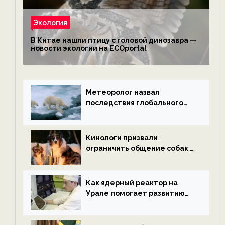
Экология
В Китае нашли птицу с головой динозавра —
новости экологии на ECOportal
Метеоролог назвал
последствия глобального
потепления к концу века —
новости экологии на
ECOportal
Кинологи призвали
ограничить общение собак с
нетрезвыми гостями —
новости экологии на
ECOportal
Как ядерный реактор на
Урале помогает развитию
водородной энергетики —
новости экологии на
ECOportal