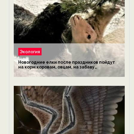
Экология
Новогодние елки после праздников пойдут
на корм коровам, овцам, на забаву
обезьянам, львам и леопардам — новости
экологии на ECOportal