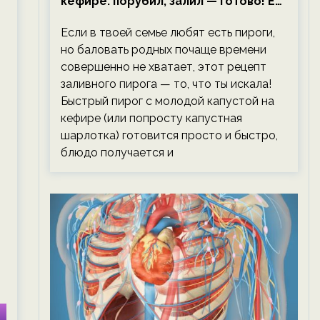
кефире: порубил, залил — готово! Ем,
не тревожась о фигуре!
Если в твоей семье любят есть пироги,
но баловать родных почаще времени
совершенно не хватает, этот рецепт
заливного пирога — то, что ты искала!
Быстрый пирог с молодой капустой на
кефире (или попросту капустная
шарлотка) готовится просто и быстро,
блюдо получается и
й