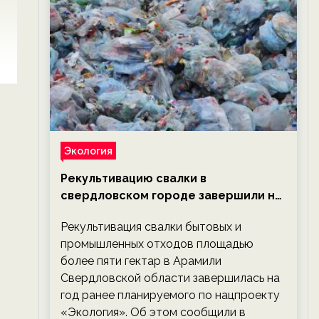
Экология
Рекультивацию свалки в
свердловском городе завершили на
год раньше планируемого срока —
Рекультивация свалки бытовых и
новости экологии на ECOportal
промышленных отходов площадью
более пяти гектар в Арамили
Свердловской области завершилась на
год ранее планируемого по нацпроекту
«Экология». Об этом сообщили в