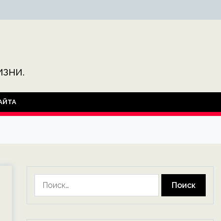
зни.
АЙТА
Найти: