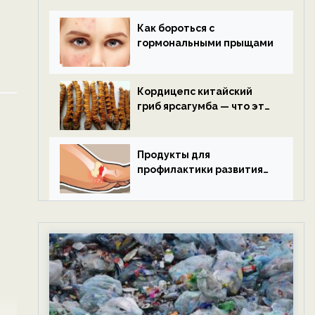
Как бороться с
гормональными прыщами
Кордицепс китайский
гриб ярсагумба — что это
такое?
Продукты для
профилактики развития
подагры.