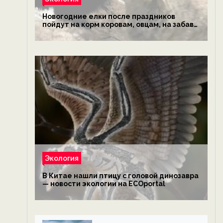
Новогодние елки после праздников
пойдут на корм коровам, овцам, на забаву
обезьянам, львам и леопардам — новости
экологии на ECOportal
Экология
В Китае нашли птицу с головой динозавра
— новости экологии на ECOportal