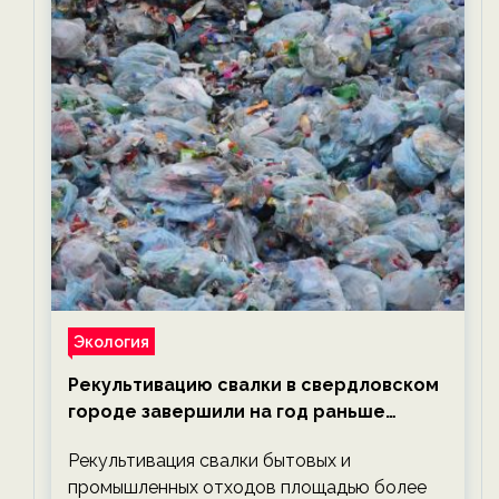
Экология
Рекультивацию свалки в свердловском
городе завершили на год раньше
планируемого срока — новости
Рекультивация свалки бытовых и
экологии на ECOportal
промышленных отходов площадью более