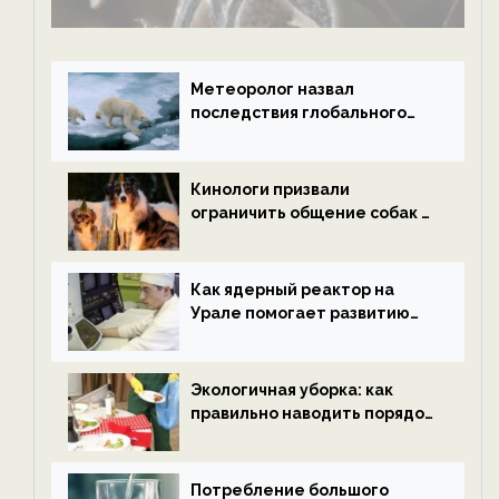
Метеоролог назвал
последствия глобального
потепления к концу века —
новости экологии на
ECOportal
Кинологи призвали
ограничить общение собак с
нетрезвыми гостями —
новости экологии на
ECOportal
Как ядерный реактор на
Урале помогает развитию
водородной энергетики —
новости экологии на
ECOportal
Экологичная уборка: как
правильно наводить порядок
после Нового года — новости
экологии на ECOportal
Потребление большого