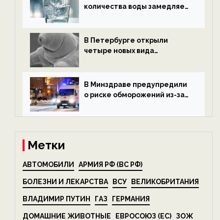
количества воды замедляет
старение — новости
экологии на ECOportal
В Петербурге открыли
четыре новых вида
микроскопических
беспозвоночных — новости
экологии на ECOportal
В Минздраве предупредили
о риске обморожений из-за
алкоголя — новости экологии
на ECOportal
Метки
АВТОМОБИЛИ
АРМИЯ РФ (ВС РФ)
БОЛЕЗНИ И ЛЕКАРСТВА
ВСУ
ВЕЛИКОБРИТАНИЯ
ВЛАДИМИР ПУТИН
ГАЗ
ГЕРМАНИЯ
ДОМАШНИЕ ЖИВОТНЫЕ
ЕВРОСОЮЗ (ЕС)
ЗОЖ