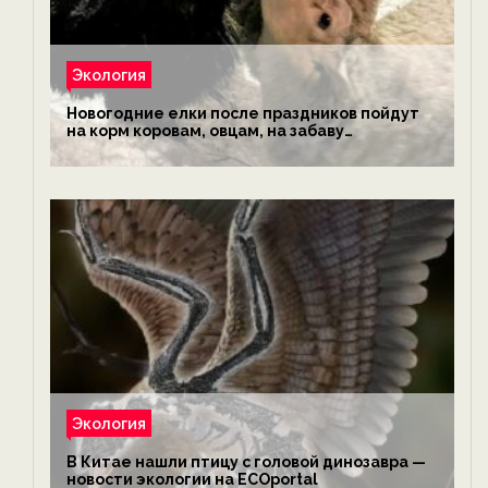
Экология
Новогодние елки после праздников пойдут
на корм коровам, овцам, на забаву
обезьянам, львам и леопардам — новости
экологии на ECOportal
Экология
В Китае нашли птицу с головой динозавра —
новости экологии на ECOportal