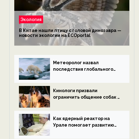
Экология
В Китае нашли птицу с головой динозавра —
новости экологии на ECOportal
Метеоролог назвал
последствия глобального
потепления к концу века —
новости экологии на
ECOportal
Кинологи призвали
ограничить общение собак с
нетрезвыми гостями —
новости экологии на
ECOportal
Как ядерный реактор на
Урале помогает развитию
водородной энергетики —
новости экологии на