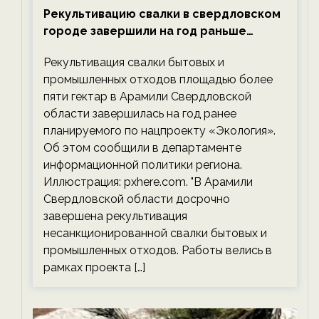
Рекультивацию свалки в свердловском
городе завершили на год раньше
планируемого срока — новости
Рекультивация свалки бытовых и
экологии на ECOportal
промышленных отходов площадью более
пяти гектар в Арамили Свердловской
области завершилась на год ранее
планируемого по нацпроекту «Экология».
Об этом сообщили в департаменте
информационной политики региона.
Иллюстрация: pxhere.com. "В Арамили
Свердловской области досрочно
завершена рекультивация
несанкционированной свалки бытовых и
промышленных отходов. Работы велись в
рамках проекта […]