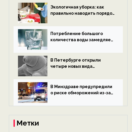
ECOportal
Экологичная уборка: как
правильно наводить порядок
после Нового года — новости
экологии на ECOportal
Потребление большого
количества воды замедляет
старение — новости
экологии на ECOportal
В Петербурге открыли
четыре новых вида
микроскопических
беспозвоночных — новости
экологии на ECOportal
В Минздраве предупредили
о риске обморожений из-за
алкоголя — новости экологии
на ECOportal
Метки