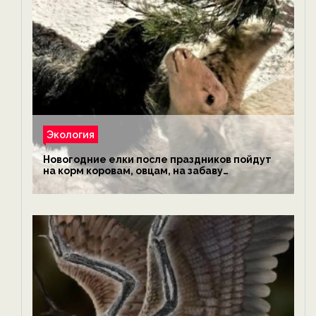
Экология
Новогодние елки после праздников пойдут
на корм коровам, овцам, на забаву
обезьянам, львам и леопардам — новости
экологии на ECOportal