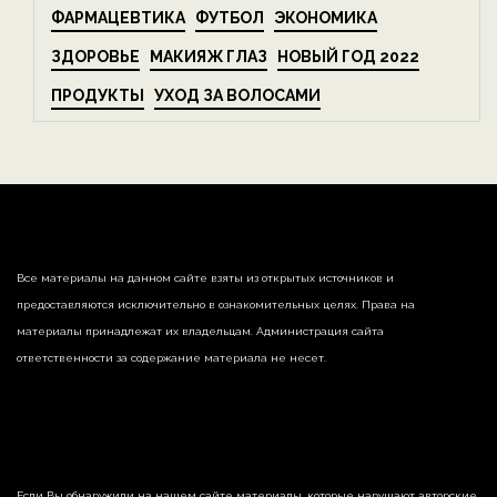
ФАРМАЦЕВТИКА
ФУТБОЛ
ЭКОНОМИКА
ЗДОРОВЬЕ
МАКИЯЖ ГЛАЗ
НОВЫЙ ГОД 2022
ПРОДУКТЫ
УХОД ЗА ВОЛОСАМИ
Все материалы на данном сайте взяты из открытых источников и
предоставляются исключительно в ознакомительных целях. Права на
материалы принадлежат их владельцам. Администрация сайта
ответственности за содержание материала не несет.
Если Вы обнаружили на нашем сайте материалы, которые нарушают авторские