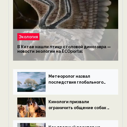
Экология
В Китае нашли птицу с головой динозавра —
новости экологии на ECOportal
Метеоролог назвал
последствия глобального
потепления к концу века —
новости экологии на
ECOportal
Кинологи призвали
ограничить общение собак с
нетрезвыми гостями —
новости экологии на
ECOportal