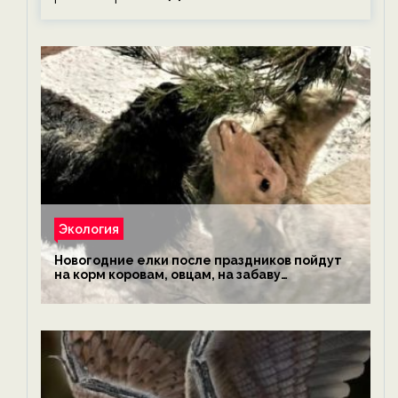
Экология
Новогодние елки после праздников пойдут
на корм коровам, овцам, на забаву
обезьянам, львам и леопардам — новости
экологии на ECOportal