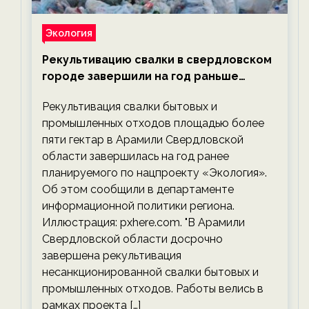
Экология
Рекультивацию свалки в свердловском
городе завершили на год раньше
планируемого срока — новости
Рекультивация свалки бытовых и
экологии на ECOportal
промышленных отходов площадью более
пяти гектар в Арамили Свердловской
области завершилась на год ранее
планируемого по нацпроекту «Экология».
Об этом сообщили в департаменте
информационной политики региона.
Иллюстрация: pxhere.com. "В Арамили
Свердловской области досрочно
завершена рекультивация
несанкционированной свалки бытовых и
промышленных отходов. Работы велись в
рамках проекта […]