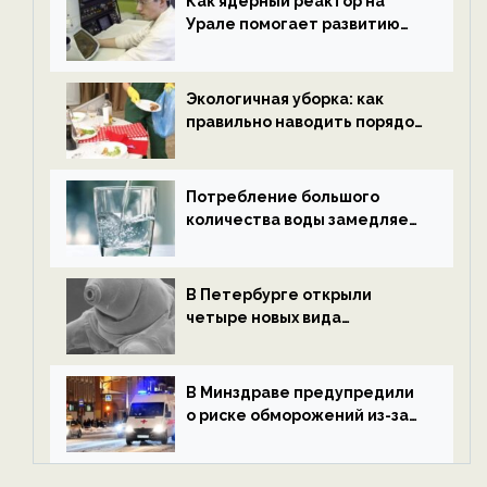
Как ядерный реактор на
Урале помогает развитию
водородной энергетики —
новости экологии на
ECOportal
Экологичная уборка: как
правильно наводить порядок
после Нового года — новости
экологии на ECOportal
Потребление большого
количества воды замедляет
старение — новости
экологии на ECOportal
В Петербурге открыли
четыре новых вида
микроскопических
беспозвоночных — новости
экологии на ECOportal
В Минздраве предупредили
о риске обморожений из-за
алкоголя — новости экологии
на ECOportal