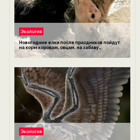
Экология
Новогодние елки после праздников пойдут
на корм коровам, овцам, на забаву
обезьянам, львам и леопардам — новости
экологии на ECOportal
Экология