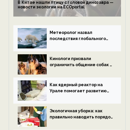
В Китае нашли птицу с головой динозавра —
новости экологии на ECOportal
Метеоролог назвал
последствия глобального
потепления к концу века —
новости экологии на
ECOportal
Кинологи призвали
ограничить общение собак с
нетрезвыми гостями —
новости экологии на
ECOportal
Как ядерный реактор на
Урале помогает развитию
водородной энергетики —
новости экологии на
ECOportal
Экологичная уборка: как
правильно наводить порядок
после Нового года — новости
экологии на ECOportal