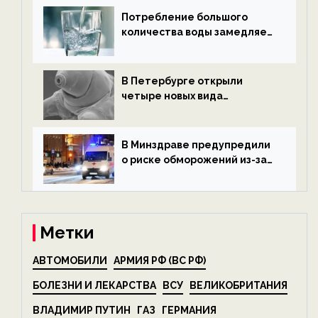
Потребление большого
количества воды замедляет
старение — новости
экологии на ECOportal
В Петербурге открыли
четыре новых вида
микроскопических
беспозвоночных — новости
экологии на ECOportal
В Минздраве предупредили
о риске обморожений из-за
алкоголя — новости экологии
на ECOportal
Метки
АВТОМОБИЛИ
АРМИЯ РФ (ВС РФ)
БОЛЕЗНИ И ЛЕКАРСТВА
ВСУ
ВЕЛИКОБРИТАНИЯ
ВЛАДИМИР ПУТИН
ГАЗ
ГЕРМАНИЯ