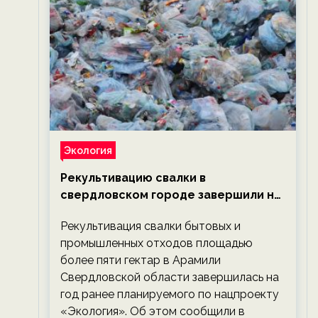
Экология
Рекультивацию свалки в
свердловском городе завершили на
год раньше планируемого срока —
Рекультивация свалки бытовых и
новости экологии на ECOportal
промышленных отходов площадью
более пяти гектар в Арамили
Свердловской области завершилась на
год ранее планируемого по нацпроекту
«Экология». Об этом сообщили в