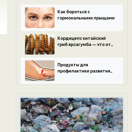
Как бороться с
гормональными прыщами
Кордицепс китайский
гриб ярсагумба — что это
такое?
Продукты для
профилактики развития
подагры.