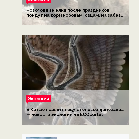
Новогодние елки после праздников
пойдут на корм коровам, овцам, на забаву
обезьянам, львам и леопардам — новости
экологии на ECOportal
Экология
В Китае нашли птицу с головой динозавра
— новости экологии на ECOportal