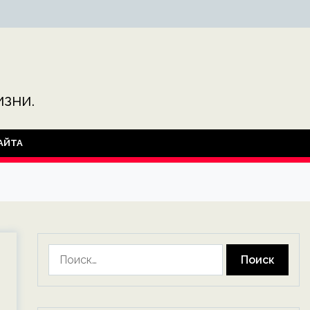
зни.
АЙТА
Найти: