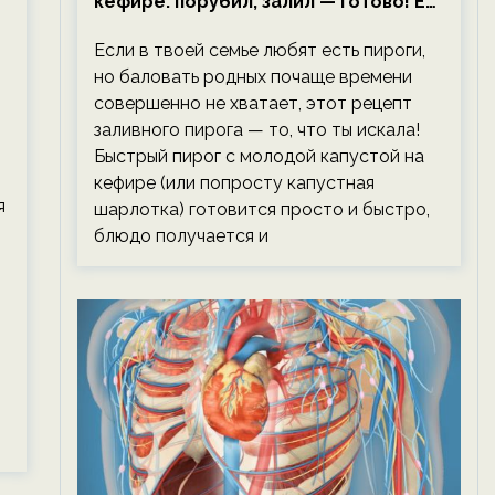
кефире: порубил, залил — готово! Ем,
не тревожась о фигуре!
Если в твоей семье любят есть пироги,
но баловать родных почаще времени
совершенно не хватает, этот рецепт
заливного пирога — то, что ты искала!
Быстрый пирог с молодой капустой на
кефире (или попросту капустная
я
шарлотка) готовится просто и быстро,
блюдо получается и