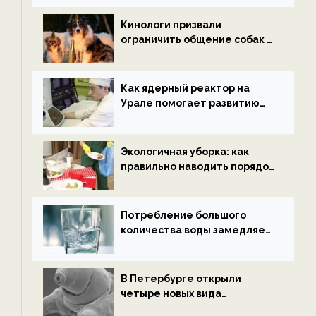
новости экологии на
ECOportal
Кинологи призвали
ограничить общение собак с
нетрезвыми гостями —
новости экологии на
ECOportal
Как ядерный реактор на
Урале помогает развитию
водородной энергетики —
новости экологии на
ECOportal
Экологичная уборка: как
правильно наводить порядок
после Нового года — новости
экологии на ECOportal
Потребление большого
количества воды замедляет
старение — новости
экологии на ECOportal
В Петербурге открыли
четыре новых вида
микроскопических