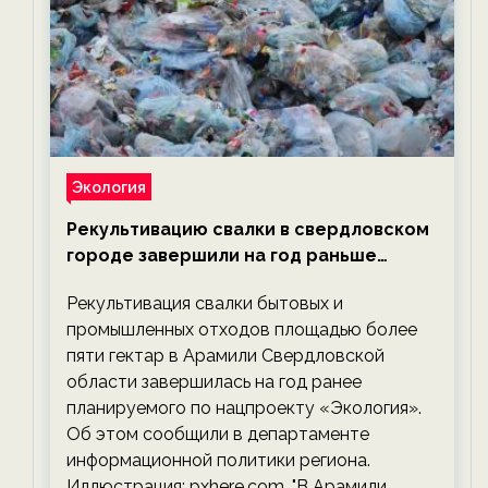
Экология
Рекультивацию свалки в свердловском
городе завершили на год раньше
планируемого срока — новости
Рекультивация свалки бытовых и
экологии на ECOportal
промышленных отходов площадью более
пяти гектар в Арамили Свердловской
области завершилась на год ранее
планируемого по нацпроекту «Экология».
Об этом сообщили в департаменте
информационной политики региона.
Иллюстрация: pxhere.com. "В Арамили