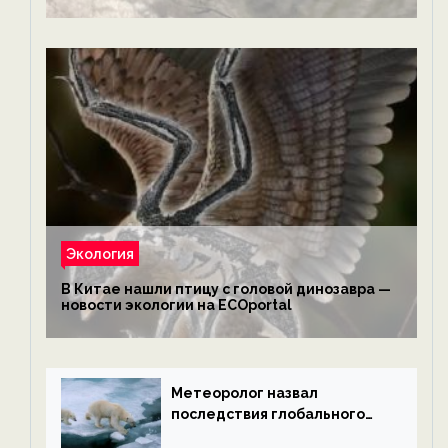
обезьянам, львам и леопардам — новости
экологии на ECOportal
Экология
В Китае нашли птицу с головой динозавра —
новости экологии на ECOportal
Метеоролог назвал
последствия глобального
потепления к концу века —