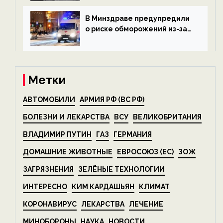
беспозвоночных — новости
экологии на ECOportal
В Минздраве предупредили
о риске обморожений из-за
алкоголя — новости экологии
на ECOportal
Метки
АВТОМОБИЛИ
АРМИЯ РФ (ВС РФ)
БОЛЕЗНИ И ЛЕКАРСТВА
ВСУ
ВЕЛИКОБРИТАНИЯ
ВЛАДИМИР ПУТИН
ГАЗ
ГЕРМАНИЯ
ДОМАШНИЕ ЖИВОТНЫЕ
ЕВРОСОЮЗ (ЕС)
ЗОЖ
ЗАГРЯЗНЕНИЯ
ЗЕЛЁНЫЕ ТЕХНОЛОГИИ
ИНТЕРЕСНО
КИМ КАРДАШЬЯН
КЛИМАТ
КОРОНАВИРУС
ЛЕКАРСТВА
ЛЕЧЕНИЕ
МИНОБОРОНЫ
НАУКА
НОВОСТИ