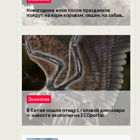
Новогодние елки после праздников
пойдут на корм коровам, овцам, на забаву
обезьянам, львам и леопардам — новости
экологии на ECOportal
Экология
В Китае нашли птицу с головой динозавра
— новости экологии на ECOportal