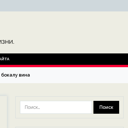
зни.
АЙТА
 бокалу вина
Найти: