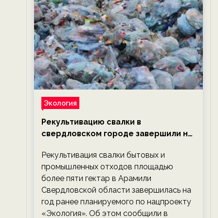
Экология
Рекультивацию свалки в
свердловском городе завершили на
год раньше планируемого срока —
Рекультивация свалки бытовых и
новости экологии на ECOportal
промышленных отходов площадью
более пяти гектар в Арамили
Свердловской области завершилась на
год ранее планируемого по нацпроекту
«Экология». Об этом сообщили в