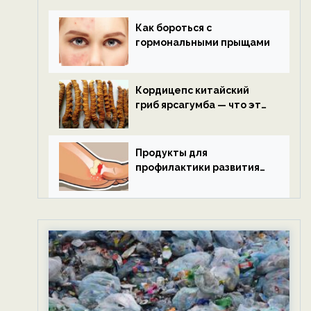
Как бороться с
гормональными прыщами
Кордицепс китайский
гриб ярсагумба — что это
такое?
Продукты для
профилактики развития
подагры.