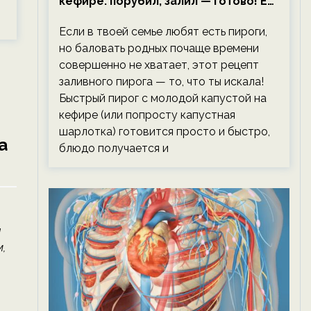
кефире: порубил, залил — готово! Ем,
не тревожась о фигуре!
Если в твоей семье любят есть пироги,
но баловать родных почаще времени
совершенно не хватает, этот рецепт
заливного пирога — то, что ты искала!
Быстрый пирог с молодой капустой на
кефире (или попросту капустная
шарлотка) готовится просто и быстро,
а
блюдо получается и
а
,