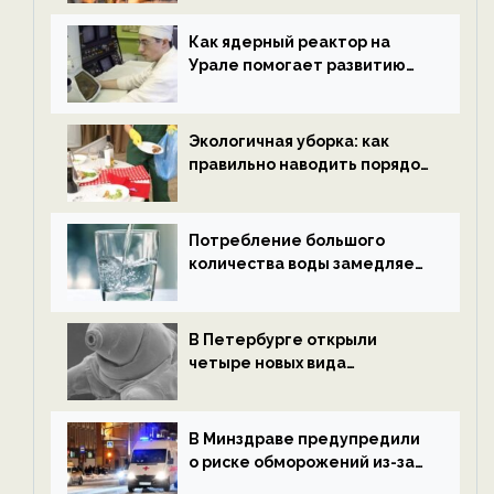
новости экологии на
ECOportal
Как ядерный реактор на
Урале помогает развитию
водородной энергетики —
новости экологии на
ECOportal
Экологичная уборка: как
правильно наводить порядок
после Нового года — новости
экологии на ECOportal
Потребление большого
количества воды замедляет
старение — новости
экологии на ECOportal
В Петербурге открыли
четыре новых вида
микроскопических
беспозвоночных — новости
экологии на ECOportal
В Минздраве предупредили
о риске обморожений из-за
алкоголя — новости экологии