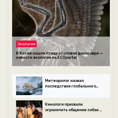
Экология
В Китае нашли птицу с головой динозавра —
новости экологии на ECOportal
Метеоролог назвал
последствия глобального
потепления к концу века —
новости экологии на
ECOportal
Кинологи призвали
ограничить общение собак с
нетрезвыми гостями —