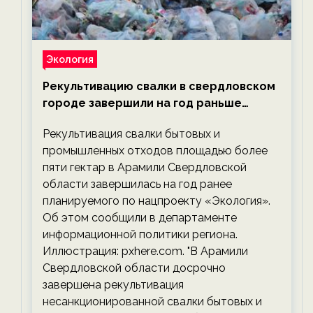
Экология
Рекультивацию свалки в свердловском
городе завершили на год раньше
планируемого срока — новости
Рекультивация свалки бытовых и
экологии на ECOportal
промышленных отходов площадью более
пяти гектар в Арамили Свердловской
области завершилась на год ранее
планируемого по нацпроекту «Экология».
Об этом сообщили в департаменте
информационной политики региона.
Иллюстрация: pxhere.com. "В Арамили
Свердловской области досрочно
завершена рекультивация
несанкционированной свалки бытовых и