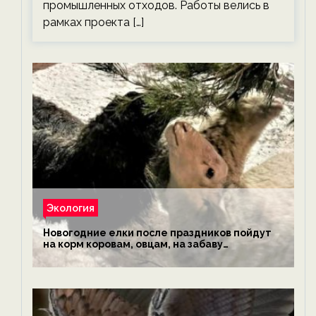
промышленных отходов. Работы велись в
рамках проекта […]
Экология
Новогодние елки после праздников пойдут
на корм коровам, овцам, на забаву
обезьянам, львам и леопардам — новости
экологии на ECOportal