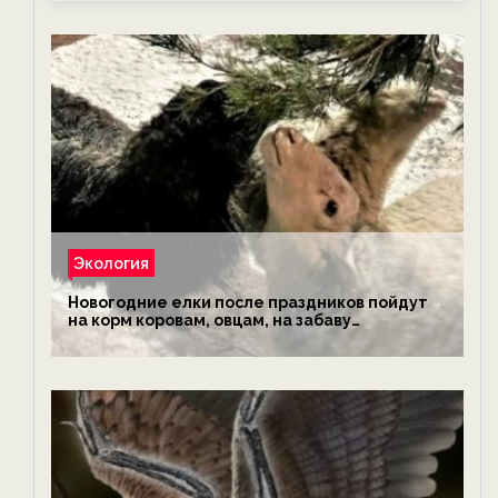
Экология
Новогодние елки после праздников пойдут
на корм коровам, овцам, на забаву
обезьянам, львам и леопардам — новости
экологии на ECOportal