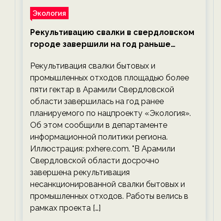
Экология
Рекультивацию свалки в свердловском
городе завершили на год раньше
планируемого срока — новости
Рекультивация свалки бытовых и
экологии на ECOportal
промышленных отходов площадью более
пяти гектар в Арамили Свердловской
области завершилась на год ранее
планируемого по нацпроекту «Экология».
Об этом сообщили в департаменте
информационной политики региона.
Иллюстрация: pxhere.com. "В Арамили
Свердловской области досрочно
завершена рекультивация
несанкционированной свалки бытовых и
промышленных отходов. Работы велись в
рамках проекта […]