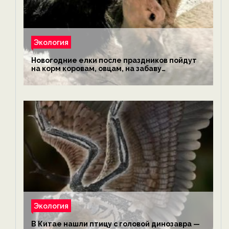
Экология
Новогодние елки после праздников пойдут
на корм коровам, овцам, на забаву
обезьянам, львам и леопардам — новости
экологии на ECOportal
Экология
В Китае нашли птицу с головой динозавра —