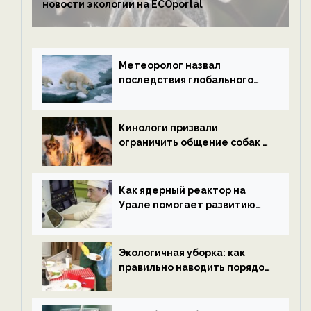
новости экологии на ECOportal
Метеоролог назвал
последствия глобального
потепления к концу века —
новости экологии на
ECOportal
Кинологи призвали
ограничить общение собак с
нетрезвыми гостями —
новости экологии на
ECOportal
Как ядерный реактор на
Урале помогает развитию
водородной энергетики —
новости экологии на
ECOportal
Экологичная уборка: как
правильно наводить порядок
после Нового года — новости
экологии на ECOportal