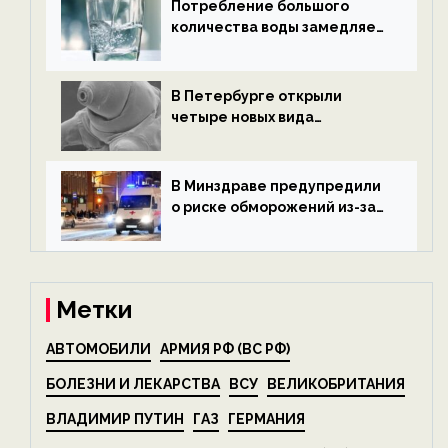
Потребление большого
количества воды замедляет
старение — новости
экологии на ECOportal
В Петербурге открыли
четыре новых вида
микроскопических
беспозвоночных — новости
экологии на ECOportal
В Минздраве предупредили
о риске обморожений из-за
алкоголя — новости экологии
на ECOportal
Метки
АВТОМОБИЛИ
АРМИЯ РФ (ВС РФ)
БОЛЕЗНИ И ЛЕКАРСТВА
ВСУ
ВЕЛИКОБРИТАНИЯ
ВЛАДИМИР ПУТИН
ГАЗ
ГЕРМАНИЯ