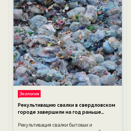
Экология
Рекультивацию свалки в свердловском
городе завершили на год раньше
планируемого срока — новости
Рекультивация свалки бытовых и
экологии на ECOportal