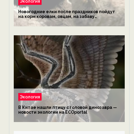
Экология
Новогодние елки после праздников пойдут
на корм коровам, овцам, на забаву
обезьянам, львам и леопардам — новости
экологии на ECOportal
Экология
В Китае нашли птицу с головой динозавра —
новости экологии на ECOportal