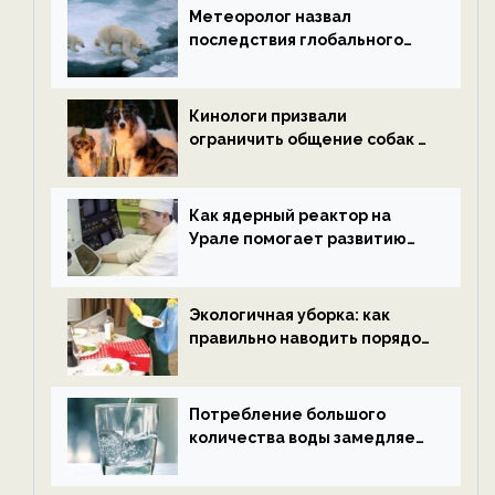
Метеоролог назвал
последствия глобального
потепления к концу века —
новости экологии на
ECOportal
Кинологи призвали
ограничить общение собак с
нетрезвыми гостями —
новости экологии на
ECOportal
Как ядерный реактор на
Урале помогает развитию
водородной энергетики —
новости экологии на
ECOportal
Экологичная уборка: как
правильно наводить порядок
после Нового года — новости
экологии на ECOportal
Потребление большого
количества воды замедляет
старение — новости
экологии на ECOportal