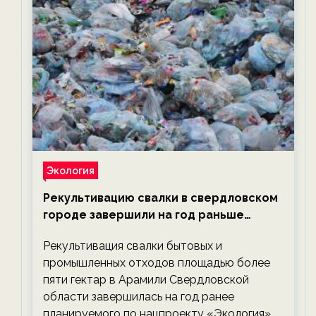
Экология
Рекультивацию свалки в свердловском
городе завершили на год раньше
планируемого срока — новости
Рекультивация свалки бытовых и
экологии на ECOportal
промышленных отходов площадью более
пяти гектар в Арамили Свердловской
области завершилась на год ранее
планируемого по нацпроекту «Экология».