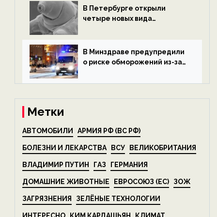
В Петербурге открыли
четыре новых вида
микроскопических
беспозвоночных — новости
экологии на ECOportal
В Минздраве предупредили
о риске обморожений из-за
алкоголя — новости экологии
на ECOportal
Метки
АВТОМОБИЛИ
АРМИЯ РФ (ВС РФ)
БОЛЕЗНИ И ЛЕКАРСТВА
ВСУ
ВЕЛИКОБРИТАНИЯ
ВЛАДИМИР ПУТИН
ГАЗ
ГЕРМАНИЯ
ДОМАШНИЕ ЖИВОТНЫЕ
ЕВРОСОЮЗ (ЕС)
ЗОЖ
ЗАГРЯЗНЕНИЯ
ЗЕЛЁНЫЕ ТЕХНОЛОГИИ
ИНТЕРЕСНО
КИМ КАРДАШЬЯН
КЛИМАТ