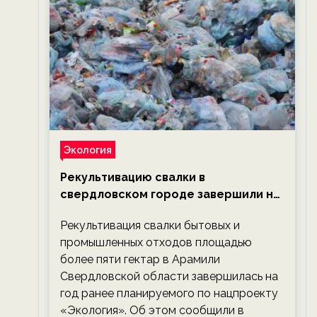
Экология
Рекультивацию свалки в
свердловском городе завершили на
год раньше планируемого срока —
Рекультивация свалки бытовых и
новости экологии на ECOportal
промышленных отходов площадью
более пяти гектар в Арамили
Свердловской области завершилась на
год ранее планируемого по нацпроекту
«Экология». Об этом сообщили в