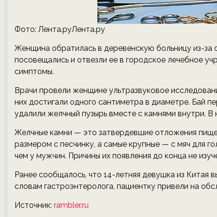
Фото: Лента.руЛента.ру
Женщина обратилась в деревенскую больницу из-за с
посовещались и отвезли ее в городское лечебное учр
симптомы.
Врачи провели женщине ультразвуковое исследование
них достигали одного сантиметра в диаметре. Бай п
удалили желчный пузырь вместе с камнями внутри. В
Желчные камни — это затвердевшие отложения пище
размером с песчинку, а самые крупные — с мяч для г
чем у мужчин. Причины их появления до конца не изуч
Ранее сообщалось, что 14-летняя девушка из Китая в
словам гастроэнтеролога, пациентку привели на обсл
Источник:
rambler.ru