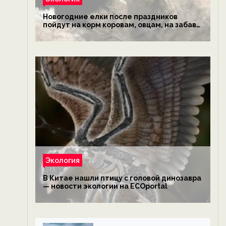
Новогодние елки после праздников
пойдут на корм коровам, овцам, на забаву
обезьянам, львам и леопардам — новости
экологии на ECOportal
Экология
В Китае нашли птицу с головой динозавра
— новости экологии на ECOportal