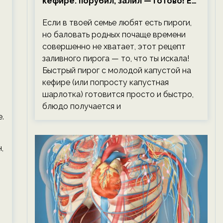
кефире: порубил, залил — готово! Ем,
не тревожась о фигуре!
Если в твоей семье любят есть пироги,
но баловать родных почаще времени
совершенно не хватает, этот рецепт
заливного пирога — то, что ты искала!
Быстрый пирог с молодой капустой на
кефире (или попросту капустная
шарлотка) готовится просто и быстро,
блюдо получается и
.
,