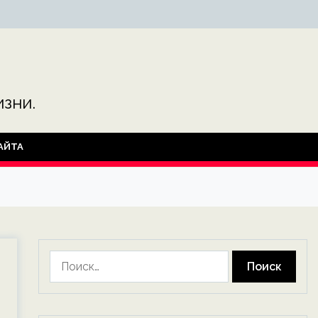
зни.
АЙТА
Найти: