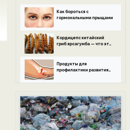
Как бороться с
гормональными прыщами
Кордицепс китайский
гриб ярсагумба — что это
такое?
Продукты для
профилактики развития
подагры.