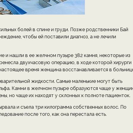
ильных болей в спине и груди. Позже родственники Бай
еждение, чтобы ей поставили диагноз, а не лечили
 и нашли в ее желчном пузыре 382 камня, некоторые из
еренесла двухчасовую операцию, в ходе которой хирурги
 настоящее время женщина восстанавливается в больнице
варительной жидкости. Самые маленькие могут быть
ольфа. Камни в желчном пузыре образуются чаще у женщин
ены, но чаще их находят у склонных к полноте пациенток.
ырвала и съела три килограмма собственных волос. По
едование после того, как она перестала есть.