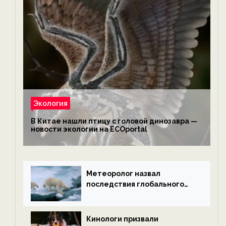
Экология
В Китае нашли птицу с головой динозавра —
новости экологии на ECOportal
Метеоролог назвал
последствия глобального
потепления к концу века —
новости экологии на
ECOportal
Кинологи призвали