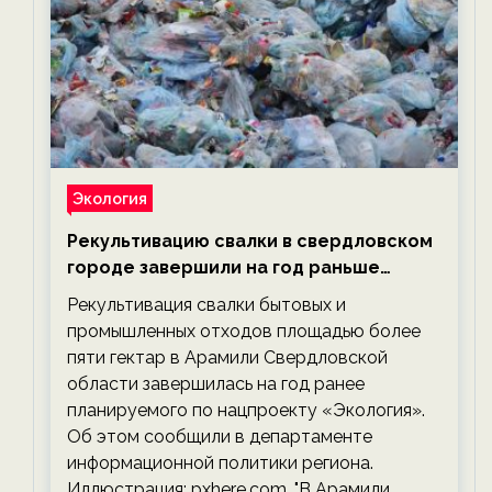
Экология
Рекультивацию свалки в свердловском
городе завершили на год раньше
планируемого срока — новости
Рекультивация свалки бытовых и
экологии на ECOportal
промышленных отходов площадью более
пяти гектар в Арамили Свердловской
области завершилась на год ранее
планируемого по нацпроекту «Экология».
Об этом сообщили в департаменте
информационной политики региона.
Иллюстрация: pxhere.com. "В Арамили