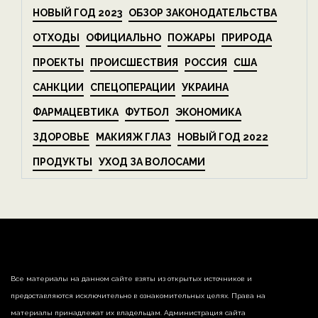
НОВЫЙ ГОД 2023
ОБЗОР ЗАКОНОДАТЕЛЬСТВА
ОТХОДЫ
ОФИЦИАЛЬНО
ПОЖАРЫ
ПРИРОДА
ПРОЕКТЫ
ПРОИСШЕСТВИЯ
РОССИЯ
США
САНКЦИИ
СПЕЦОПЕРАЦИИ
УКРАИНА
ФАРМАЦЕВТИКА
ФУТБОЛ
ЭКОНОМИКА
ЗДОРОВЬЕ
МАКИЯЖ ГЛАЗ
НОВЫЙ ГОД 2022
ПРОДУКТЫ
УХОД ЗА ВОЛОСАМИ
Все материалы на данном сайте взяты из открытых источников и
предоставляются исключительно в ознакомительных целях. Права на
материалы принадлежат их владельцам. Администрация сайта