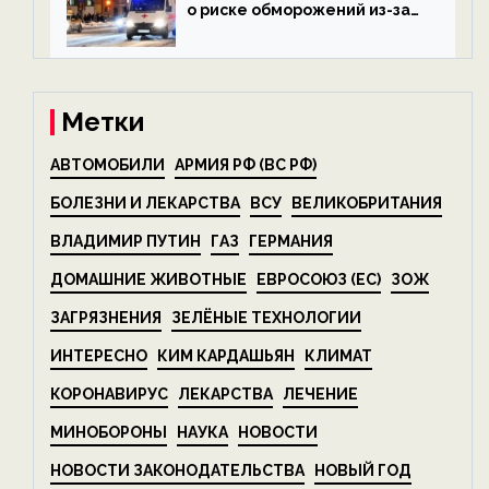
о риске обморожений из-за
алкоголя — новости экологии
на ECOportal
Метки
АВТОМОБИЛИ
АРМИЯ РФ (ВС РФ)
БОЛЕЗНИ И ЛЕКАРСТВА
ВСУ
ВЕЛИКОБРИТАНИЯ
ВЛАДИМИР ПУТИН
ГАЗ
ГЕРМАНИЯ
ДОМАШНИЕ ЖИВОТНЫЕ
ЕВРОСОЮЗ (ЕС)
ЗОЖ
ЗАГРЯЗНЕНИЯ
ЗЕЛЁНЫЕ ТЕХНОЛОГИИ
ИНТЕРЕСНО
КИМ КАРДАШЬЯН
КЛИМАТ
КОРОНАВИРУС
ЛЕКАРСТВА
ЛЕЧЕНИЕ
МИНОБОРОНЫ
НАУКА
НОВОСТИ
НОВОСТИ ЗАКОНОДАТЕЛЬСТВА
НОВЫЙ ГОД