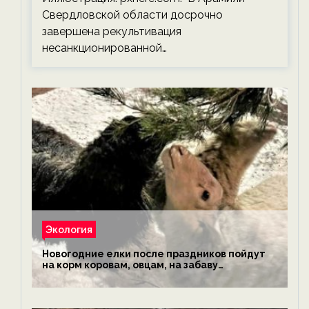
Свердловской области досрочно
завершена рекультивация
несанкционированной…
Экология
Новогодние елки после праздников пойдут
на корм коровам, овцам, на забаву
обезьянам, львам и леопардам — новости
экологии на ECOportal