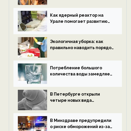
нетрезвыми гостями —
новости экологии на
ECOportal
Как ядерный реактор на
Урале помогает развитию
водородной энергетики —
новости экологии на
ECOportal
Экологичная уборка: как
правильно наводить порядок
после Нового года — новости
экологии на ECOportal
Потребление большого
количества воды замедляет
старение — новости
экологии на ECOportal
В Петербурге открыли
четыре новых вида
микроскопических
беспозвоночных — новости
экологии на ECOportal
В Минздраве предупредили
о риске обморожений из-за