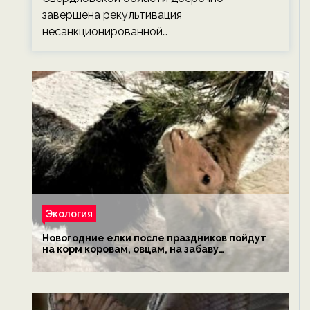
завершена рекультивация
несанкционированной…
Экология
Новогодние елки после праздников пойдут
на корм коровам, овцам, на забаву
обезьянам, львам и леопардам — новости
экологии на ECOportal