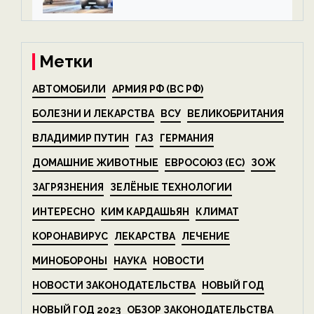
алкоголя — новости экологии
на ECOportal
Метки
АВТОМОБИЛИ
АРМИЯ РФ (ВС РФ)
БОЛЕЗНИ И ЛЕКАРСТВА
ВСУ
ВЕЛИКОБРИТАНИЯ
ВЛАДИМИР ПУТИН
ГАЗ
ГЕРМАНИЯ
ДОМАШНИЕ ЖИВОТНЫЕ
ЕВРОСОЮЗ (ЕС)
ЗОЖ
ЗАГРЯЗНЕНИЯ
ЗЕЛЁНЫЕ ТЕХНОЛОГИИ
ИНТЕРЕСНО
КИМ КАРДАШЬЯН
КЛИМАТ
КОРОНАВИРУС
ЛЕКАРСТВА
ЛЕЧЕНИЕ
МИНОБОРОНЫ
НАУКА
НОВОСТИ
НОВОСТИ ЗАКОНОДАТЕЛЬСТВА
НОВЫЙ ГОД
НОВЫЙ ГОД 2023
ОБЗОР ЗАКОНОДАТЕЛЬСТВА