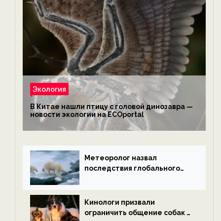
Экология
В Китае нашли птицу с головой динозавра —
новости экологии на ECOportal
Метеоролог назвал
последствия глобального
потепления к концу века —
новости экологии на
ECOportal
Кинологи призвали
ограничить общение собак с