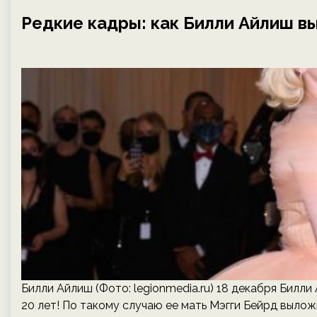
Редкие кадры: как Билли Айлиш в
Билли Айлиш (Фото: legionmedia.ru) 18 декабря Бил
20 лет! По такому случаю ее мать Мэгги Бейрд вылож