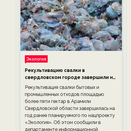
Экология
Рекультивацию свалки в
свердловском городе завершили на
год раньше планируемого срока —
Рекультивация свалки бытовых и
новости экологии на ECOportal
промышленных отходов площадью
более пяти гектар в Арамили
Свердловской области завершилась на
год ранее планируемого по нацпроекту
«Экология». Об этом сообщили в
департаменте информационной