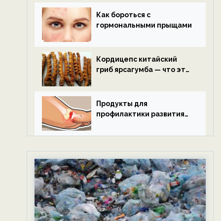
Как бороться с
гормональными прыщами
Кордицепс китайский
гриб ярсагумба — что это
такое?
Продукты для
профилактики развития
подагры.