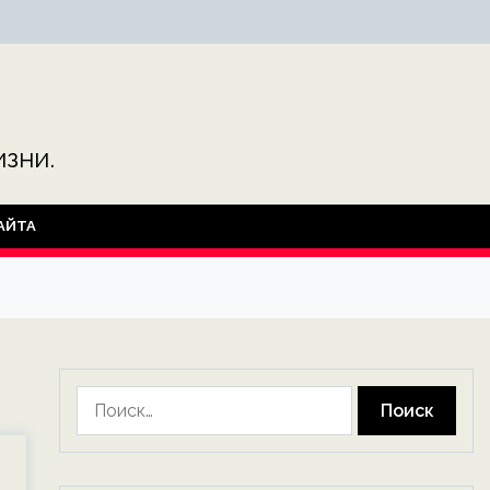
зни.
АЙТА
Найти: