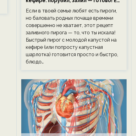
кефире: порубил, залил — готово! Ем,
не тревожась о фигуре!
Если в твоей семье любят есть пироги,
но баловать родных почаще времени
совершенно не хватает, этот рецепт
заливного пирога — то, что ты искала!
Быстрый пирог с молодой капустой на
кефире (или попросту капустная
шарлотка) готовится просто и быстро,
блюдо…