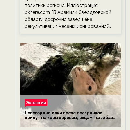
политики региона. Иллюстрация:
pxhere.com. "В Арамили Свердловской
области досрочно завершена
рекультивация несанкционированной…
Экология
Новогодние елки после праздников
пойдут на корм коровам, овцам, на забаву
обезьянам, львам и леопардам — новости
экологии на ECOportal