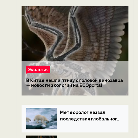
Экология
В Китае нашли птицу с головой динозавра
— новости экологии на ECOportal
Метеоролог назвал
последствия глобального
потепления к концу века
— новости экологии на